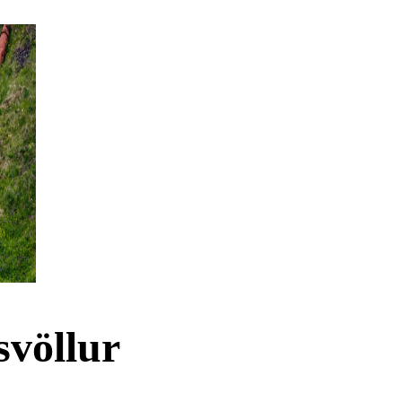
svöllur