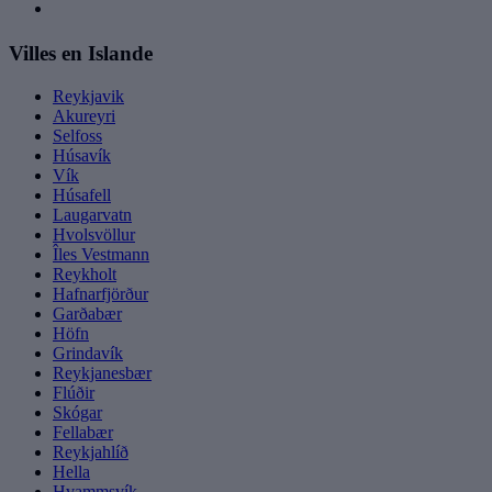
Villes en Islande
Reykjavik
Akureyri
Selfoss
Húsavík
Vík
Húsafell
Laugarvatn
Hvolsvöllur
Îles Vestmann
Reykholt
Hafnarfjörður
Garðabær
Höfn
Grindavík
Reykjanesbær
Flúðir
Skógar
Fellabær
Reykjahlíð
Hella
Hvammsvík