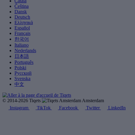
Català
Čeština
Dansk
Deutsch
Ελληνικά
Español
Français
한국어
Italiano
Nederlands
日本語
Português
Polski
Русский
Svenska
中文
© 2014-2026 Tiqets
Amsterdam
Instagram
TikTok
Facebook
Twitter
LinkedIn