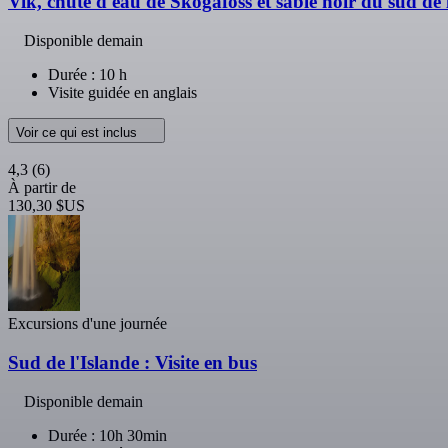
Vik, chute d'eau de Skógafoss et sable noir du sud de l
Disponible demain
Durée : 10 h
Visite guidée en anglais
Voir ce qui est inclus
4,3
(6)
À partir de
130,30 $US
Excursions d'une journée
Sud de l'Islande : Visite en bus
Disponible demain
Durée : 10h 30min