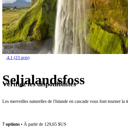
4.1
(23 avis)
Seljalandsfoss
Vérifiez les disponibilités
Les merveilles naturelles de l'Islande en cascade vous font tourner la t
7 options
• À partir de
129,65 $US