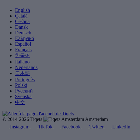
English
Català
Čeština
Dansk
Deutsch
Ελληνικά
Español
Français
한국어
Italiano
Nederlands
日本語
Português
Polski
Русский
Svenska
中文
© 2014-2026 Tiqets
Amsterdam
Instagram
TikTok
Facebook
Twitter
LinkedIn