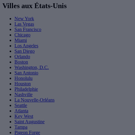
Villes aux États-Unis
New York
Las Vegas
San Francisco
Chicago
Miami
Los Angeles
San Diego
Orlando
Boston
Washington, D.C.
San Antonio
Honolulu
Houston
Philadelphie
Nashville
La Nouvelle-Orléans
Seattle
Atlanta
Key West
Saint Augustine
Tampa
Pigeon Forge