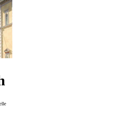
h
elle