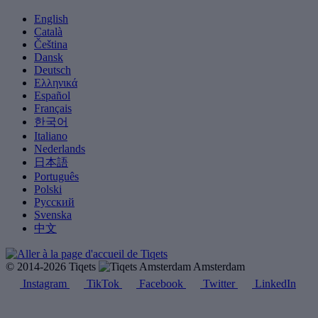
English
Català
Čeština
Dansk
Deutsch
Ελληνικά
Español
Français
한국어
Italiano
Nederlands
日本語
Português
Polski
Русский
Svenska
中文
© 2014-2026 Tiqets
Amsterdam
Instagram
TikTok
Facebook
Twitter
LinkedIn