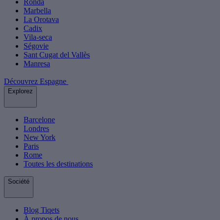
Ronda
Marbella
La Orotava
Cadix
Vila-seca
Ségovie
Sant Cugat del Vallès
Manresa
Découvrez Espagne
Explorez
Barcelone
Londres
New York
Paris
Rome
Toutes les destinations
Société
Blog Tiqets
À propos de nous