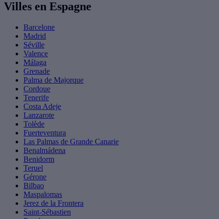
Villes en Espagne
Barcelone
Madrid
Séville
Valence
Málaga
Grenade
Palma de Majorque
Cordoue
Tenerife
Costa Adeje
Lanzarote
Tolède
Fuerteventura
Las Palmas de Grande Canarie
Benalmádena
Benidorm
Teruel
Gérone
Bilbao
Maspalomas
Jerez de la Frontera
Saint-Sébastien