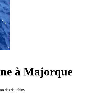
une à Majorque
ion des dauphins