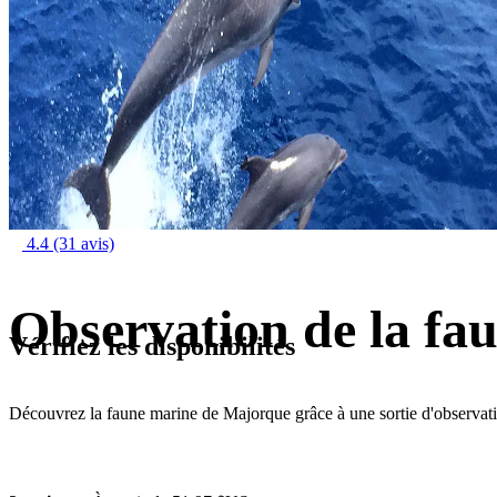
4.4
(31 avis)
Observation de la fa
Vérifiez les disponibilités
Découvrez la faune marine de Majorque grâce à une sortie d'observat