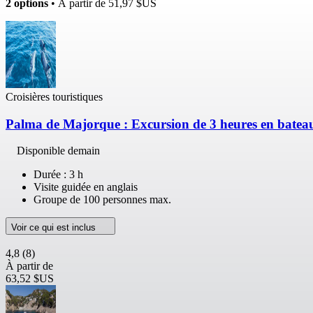
2 options
• À partir de
51,97 $US
Croisières touristiques
Palma de Majorque : Excursion de 3 heures en bateau
Disponible demain
Durée : 3 h
Visite guidée en anglais
Groupe de 100 personnes max.
Voir ce qui est inclus
4,8
(8)
À partir de
63,52 $US