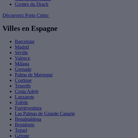
Grottes du Drach
Découvrez Porto Cristo
Villes en Espagne
Barcelone
Madrid
Séville
Valence
Málaga
Grenade
Palma de Majorque
Cordoue
Tenerife
Costa Adeje
Lanzarote
Tolède
Fuerteventura
Las Palmas de Grande Canarie
Benalmádena
Benidorm
Teruel
Gérone