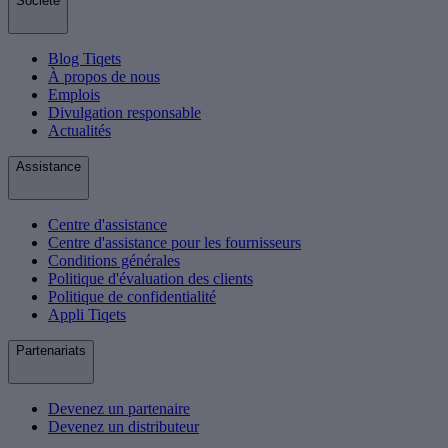
Société
Blog Tiqets
À propos de nous
Emplois
Divulgation responsable
Actualités
Assistance
Centre d'assistance
Centre d'assistance pour les fournisseurs
Conditions générales
Politique d'évaluation des clients
Politique de confidentialité
Appli Tiqets
Partenariats
Devenez un partenaire
Devenez un distributeur