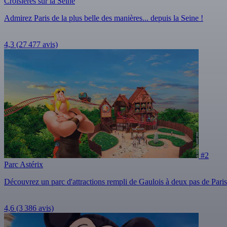
Croisières sur la Seine
Admirez Paris de la plus belle des manières... depuis la Seine !
4,3
(27 477 avis)
#2
Parc Astérix
Découvrez un parc d'attractions rempli de Gaulois à deux pas de Paris
4,6
(3 386 avis)