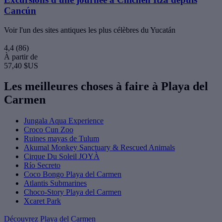
Cancún
Voir l'un des sites antiques les plus célèbres du Yucatán
4,4
(86)
À partir de
57,40 $US
Les meilleures choses à faire à Playa del
Carmen
Jungala Aqua Experience
Croco Cun Zoo
Ruines mayas de Tulum
Akumal Monkey Sanctuary & Rescued Animals
Cirque Du Soleil JOYÀ
Río Secreto
Coco Bongo Playa del Carmen
Atlantis Submarines
Choco-Story Playa del Carmen
Xcaret Park
Découvrez Playa del Carmen