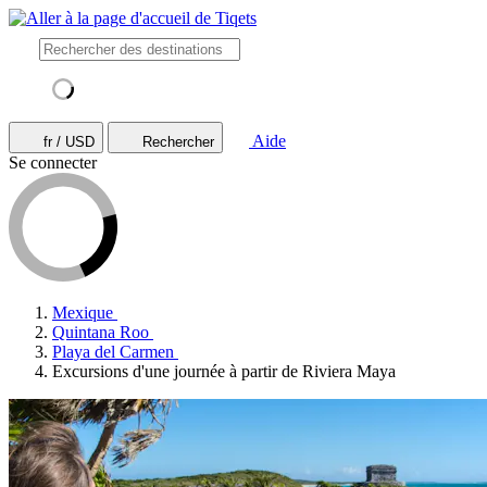
Aide
fr / USD
Rechercher
Se connecter
Mexique
Quintana Roo
Playa del Carmen
Excursions d'une journée à partir de Riviera Maya