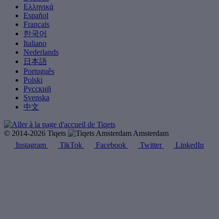
Ελληνικά
Español
Français
한국어
Italiano
Nederlands
日本語
Português
Polski
Русский
Svenska
中文
© 2014-2026 Tiqets
Amsterdam
Instagram
TikTok
Facebook
Twitter
LinkedIn