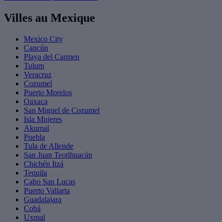
Villes au Mexique
Mexico City
Cancún
Playa del Carmen
Tulum
Veracruz
Cozumel
Puerto Morelos
Oaxaca
San Miguel de Cozumel
Isla Mujeres
Akumal
Puebla
Tula de Allende
San Juan Teotihuacán
Chichén Itzá
Tequila
Cabo San Lucas
Puerto Vallarta
Guadalajara
Cobá
Uxmal