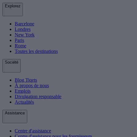
Explorez
Barcelone
Londres
New York
Paris
Rome
Toutes les destinations
Société
Blog Tiqets
À propos de nous
Emplois
Divulgation responsable
Actualités
Assistance
Centre d'assistance
Centre d'assistance pour les fournisseurs