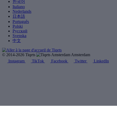
한국어
Italiano
Nederlands
日本語
Português
Polski
Русский
Svenska
中文
© 2014-2026 Tiqets
Amsterdam
Instagram
TikTok
Facebook
Twitter
LinkedIn