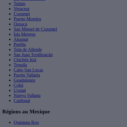
Tulum
Veracruz
Cozumel
Puerto Morelos
Oaxaca
San Miguel de Cozumel
Isla Mujeres
Akumal
Puebla
Tula de Allende
San Juan Teotihuacán
Chichén Itzá
Tequila
Cabo San Lucas
Puerto Vallarta
Guadalajara
Cobá
Uxmal
Nuevo Vallarta
Cardonal
Régions au Mexique
Quintana Roo