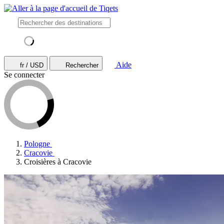
Aide
fr / USD
Rechercher
Se connecter
Pologne
Cracovie
Croisières à Cracovie