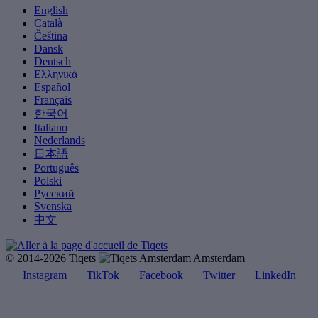
English
Català
Čeština
Dansk
Deutsch
Ελληνικά
Español
Français
한국어
Italiano
Nederlands
日本語
Português
Polski
Русский
Svenska
中文
© 2014-2026 Tiqets
Amsterdam
Instagram
TikTok
Facebook
Twitter
LinkedIn