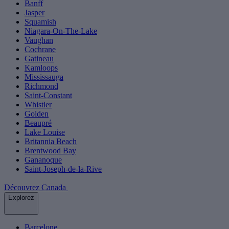
Banff
Jasper
Squamish
Niagara-On-The-Lake
Vaughan
Cochrane
Gatineau
Kamloops
Mississauga
Richmond
Saint-Constant
Whistler
Golden
Beaupré
Lake Louise
Britannia Beach
Brentwood Bay
Gananoque
Saint-Joseph-de-la-Rive
Découvrez Canada
Explorez
Barcelone