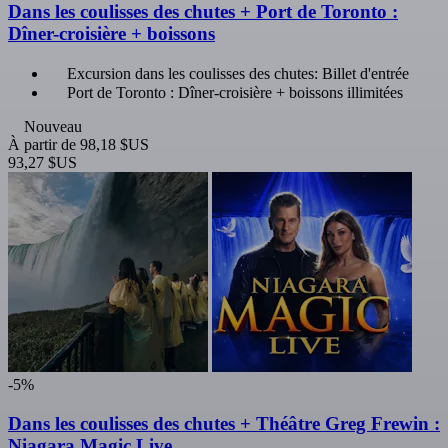
Dans les coulisses des chutes + Port de Toronto :
Dîner-croisière + boissons
Excursion dans les coulisses des chutes: Billet d'entrée
Port de Toronto : Dîner-croisière + boissons illimitées
Nouveau
À partir de
98,18 $US
93,27 $US
-5%
Dans les coulisses des chutes + Théâtre Greg Frewin :
Niagara Magic Live