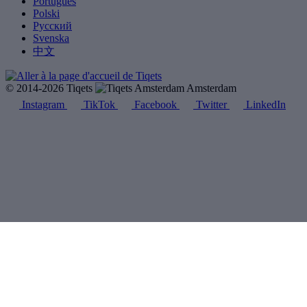
Português
Polski
Русский
Svenska
中文
© 2014-2026 Tiqets
Amsterdam
Instagram
TikTok
Facebook
Twitter
LinkedIn