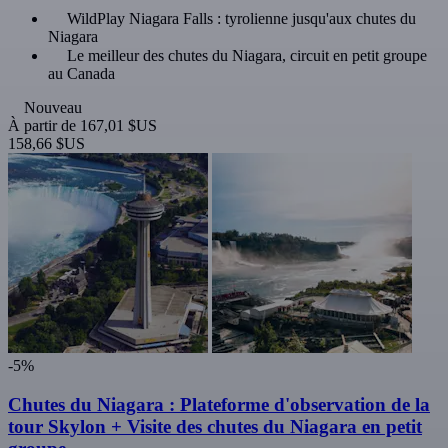
WildPlay Niagara Falls : tyrolienne jusqu'aux chutes du
Niagara
Le meilleur des chutes du Niagara, circuit en petit groupe
au Canada
Nouveau
À partir de
167,01 $US
158,66 $US
-5%
Chutes du Niagara : Plateforme d'observation de la
tour Skylon + Visite des chutes du Niagara en petit