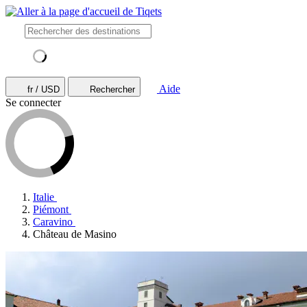
Aide
fr / USD
Rechercher
Se connecter
Italie
Piémont
Caravino
Château de Masino