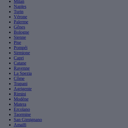
Milan
Naples
Turin
Vérone
Palerme
Gênes
Bologne
Sienne
Pise
Pompéi
Sirmione
Capri
Catane
Ravenne
La Spezia
Côme
Trapani
Agrigente
Rimini
Modène
Matera
Ercolano
Taormine
San Gimignano
Amalfi