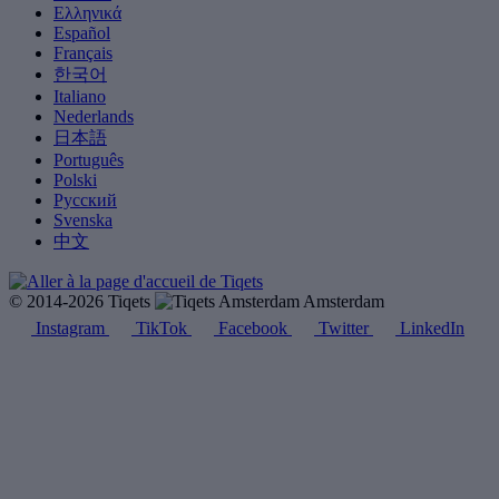
Ελληνικά
Español
Français
한국어
Italiano
Nederlands
日本語
Português
Polski
Русский
Svenska
中文
© 2014-2026 Tiqets
Amsterdam
Instagram
TikTok
Facebook
Twitter
LinkedIn