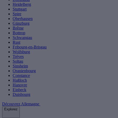
Heidelberg
Stuttgart
Spire
Oberhausen
Günzburg
Brême
Bottrop
Schwangau
Rust
Fribourg-en-Brisgau
Wolfsburg
Trèves
Soltau
Sinsheim
Oranienbourg
Constance
Haßloch
Hanovre
Einbeck
Duisbourg
Découvrez Allemagne
Explorez