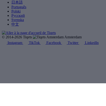
日本語
Português
Polski
Русский
Svenska
中文
© 2014-2026 Tiqets
Amsterdam
Instagram
TikTok
Facebook
Twitter
LinkedIn