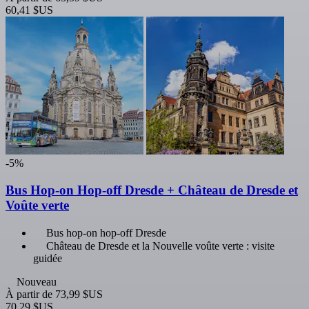
60,41 $US
-5%
Bus Hop-on Hop-off Dresde + Château de Dresde et
Voûte verte
Bus hop-on hop-off Dresde
Château de Dresde et la Nouvelle voûte verte : visite
guidée
Nouveau
À partir de
73,99 $US
70,29 $US