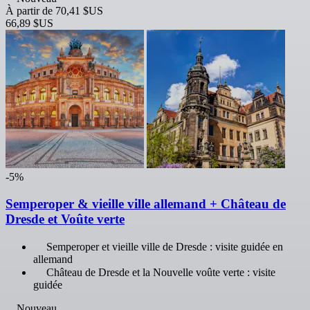
À partir de
70,41 $US
66,89 $US
-5%
Semperoper & vieille ville allemand + Château de
Dresde et Voûte verte
Semperoper et vieille ville de Dresde : visite guidée en
allemand
Château de Dresde et la Nouvelle voûte verte : visite
guidée
Nouveau