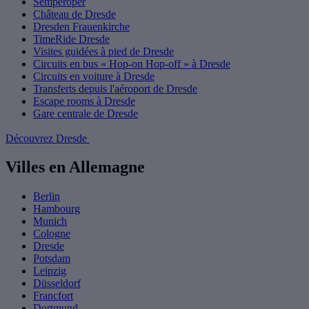
Semperoper
Château de Dresde
Dresden Frauenkirche
TimeRide Dresde
Visites guidées à pied de Dresde
Circuits en bus « Hop-on Hop-off » à Dresde
Circuits en voiture à Dresde
Transferts depuis l'aéroport de Dresde
Escape rooms à Dresde
Gare centrale de Dresde
Découvrez Dresde
Villes en Allemagne
Berlin
Hambourg
Munich
Cologne
Dresde
Potsdam
Leipzig
Düsseldorf
Francfort
Dortmund