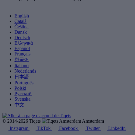
English
Català
Čeština
Dansk
Deutsch
Ελληνικά
Español
Français
한국어
Italiano
Nederlands
日本語
Português
Polski
Русский
Svenska
中文
© 2014-2026 Tiqets
Amsterdam
Instagram
TikTok
Facebook
Twitter
LinkedIn