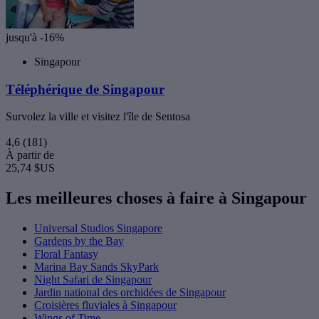
jusqu'à -16%
Singapour
Téléphérique de Singapour
Survolez la ville et visitez l'île de Sentosa
4,6
(181)
À partir de
25,74 $US
Les meilleures choses à faire à Singapour
Universal Studios Singapore
Gardens by the Bay
Floral Fantasy
Marina Bay Sands SkyPark
Night Safari de Singapour
Jardin national des orchidées de Singapour
Croisières fluviales à Singapour
Wings of Time