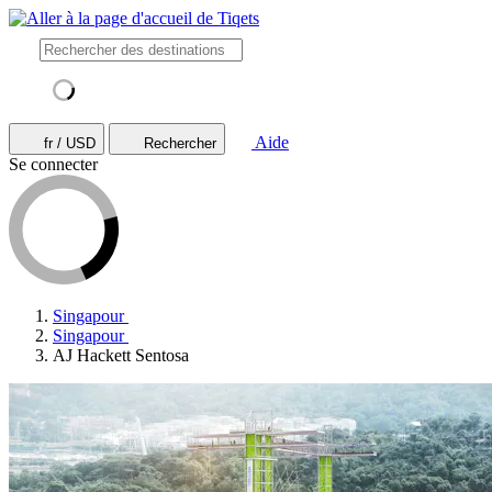
Aide
fr / USD
Rechercher
Se connecter
Singapour
Singapour
AJ Hackett Sentosa