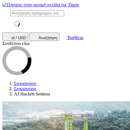
Βοήθεια
el / USD
Αναζήτηση
Συνδέσου εδώ
Σιγκαπούρη
Σιγκαπούρη
AJ Hackett Sentosa