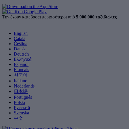
Την έχουν κατεβάσει περισσότεροι από
5.000.000 ταξιδιώτες
English
Català
Čeština
Dansk
Deutsch
Ελληνικά
Español
Français
한국어
Italiano
Nederlands
日本語
Português
Polski
Русский
Svenska
中文