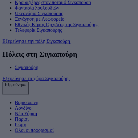
Κρουαζιέρες στον ποταμό Σιγκαπούρη
Φαντασία λουλουδιών
Ωκεανάριο Σιγκαπούρης
Ξενάγηση με Λεωφορείο
Εθνικός Κήπος Ορχιδέας της Σιγκαπούρης
Τελεφερίκ Σιγκαπούρης
Εξερεύνησε την πόλη Σιγκαπούρη
Πόλεις στη Σιγκαπούρη
Σιγκαπούρη
Εξερεύνησε τη χώρα Σιγκαπούρη
Εξερεύνησε
Βαρκελώνη
Λονδίνο
Νέα Υόρκη
Παρίσι
Ρώμη
Όλοι οι προορισμοί