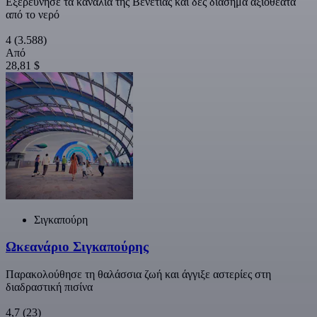
Εξερεύνησε τα κανάλια της Βενετίας και δες διάσημα αξιοθέατα
από το νερό
4
(3.588)
Από
28,81 $
Σιγκαπούρη
Ωκεανάριο Σιγκαπούρης
Παρακολούθησε τη θαλάσσια ζωή και άγγιξε αστερίες στη
διαδραστική πισίνα
4,7
(23)