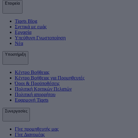
Εταιρεία
Tiqets Βlog
Σχετικά με εμάς
Εργασία
Υπεύθυνη Γνωστοποίηση
Νέα
Υποστήριξη
Κέντρο Βοήθειας
Κέντρο Βοήθειας για Προμηθευτές
Όροι & Προϋποθέσεις
Πολιτική Κριτικών Πελατών
Πολιτική απορρήτου
Εφαρμογή Tiqets
Συνεργασίες
Γίνε προμηθευτής μας
Γίνε Διανομέας