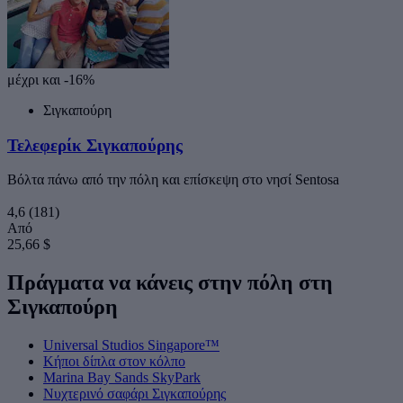
μέχρι και -16%
Σιγκαπούρη
Τελεφερίκ Σιγκαπούρης
Βόλτα πάνω από την πόλη και επίσκεψη στο νησί Sentosa
4,6
(181)
Από
25,66 $
Πράγματα να κάνεις στην πόλη στη
Σιγκαπούρη
Universal Studios Singapore™
Κήποι δίπλα στον κόλπο
Marina Bay Sands SkyPark
Νυχτερινό σαφάρι Σιγκαπούρης