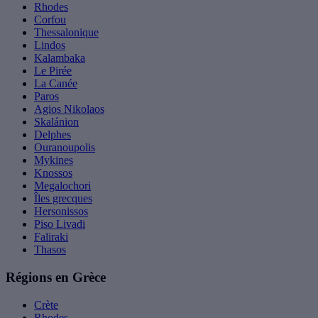
Rhodes
Corfou
Thessalonique
Lindos
Kalambaka
Le Pirée
La Canée
Paros
Agios Nikolaos
Skalánion
Delphes
Ouranoupolis
Mykines
Knossos
Megalochori
Îles grecques
Hersonissos
Piso Livadi
Faliraki
Thasos
Régions en Grèce
Crète
Rhodes