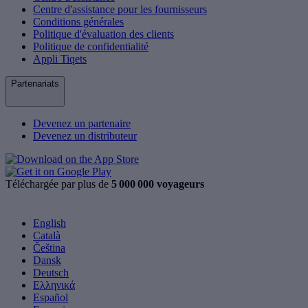
Centre d'assistance pour les fournisseurs
Conditions générales
Politique d'évaluation des clients
Politique de confidentialité
Appli Tiqets
Partenariats
Devenez un partenaire
Devenez un distributeur
Téléchargée par plus de
5 000 000 voyageurs
English
Català
Čeština
Dansk
Deutsch
Ελληνικά
Español