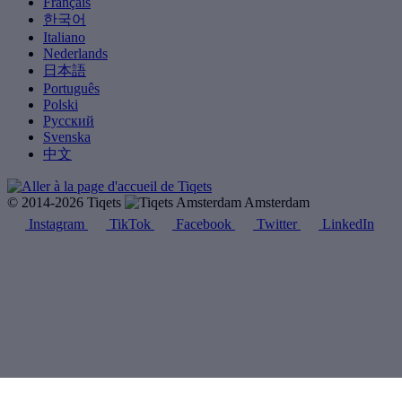
Français
한국어
Italiano
Nederlands
日本語
Português
Polski
Русский
Svenska
中文
© 2014-2026 Tiqets
Amsterdam
Instagram
TikTok
Facebook
Twitter
LinkedIn