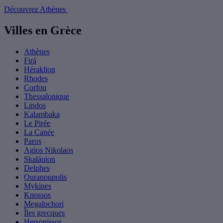
Découvrez Athènes
Villes en Grèce
Athènes
Firá
Héraklion
Rhodes
Corfou
Thessalonique
Lindos
Kalambaka
Le Pirée
La Canée
Paros
Agios Nikolaos
Skalánion
Delphes
Ouranoupolis
Mykines
Knossos
Megalochori
Îles grecques
Hersonissos