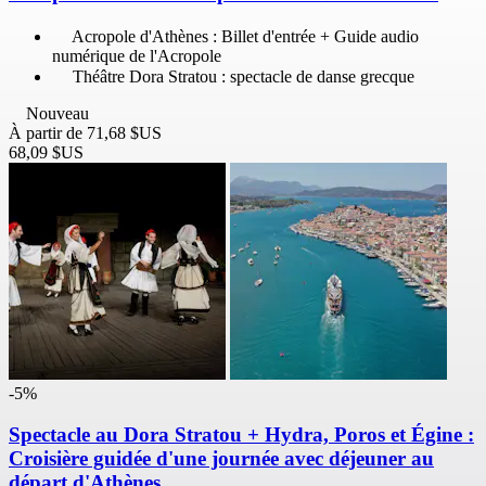
Acropole d'Athènes : Billet d'entrée + Guide audio
numérique de l'Acropole
Théâtre Dora Stratou : spectacle de danse grecque
Nouveau
À partir de
71,68 $US
68,09 $US
-5%
Spectacle au Dora Stratou + Hydra, Poros et Égine :
Croisière guidée d'une journée avec déjeuner au
départ d'Athènes