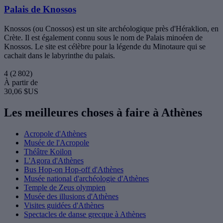
Palais de Knossos
Knossos (ou Cnossos) est un site archéologique près d'Héraklion, en
Crète. Il est également connu sous le nom de Palais minoéen de
Knossos. Le site est célèbre pour la légende du Minotaure qui se
cachait dans le labyrinthe du palais.
4
(2 802)
À partir de
30,06 $US
Les meilleures choses à faire à Athènes
Acropole d'Athènes
Musée de l'Acropole
Théâtre Koilon
L'Agora d'Athènes
Bus Hop-on Hop-off d'Athènes
Musée national d'archéologie d'Athènes
Temple de Zeus olympien
Musée des illusions d'Athènes
Visites guidées d'Athènes
Spectacles de danse grecque à Athènes