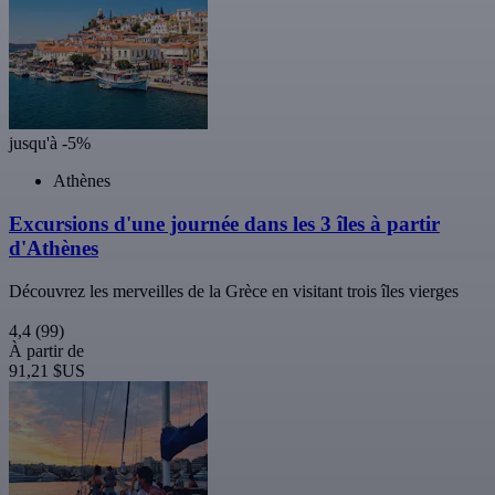
jusqu'à -5%
Athènes
Excursions d'une journée dans les 3 îles à partir
d'Athènes
Découvrez les merveilles de la Grèce en visitant trois îles vierges
4,4
(99)
À partir de
91,21 $US