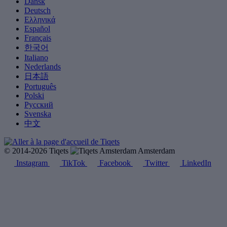
Dansk
Deutsch
Ελληνικά
Español
Français
한국어
Italiano
Nederlands
日本語
Português
Polski
Русский
Svenska
中文
© 2014-2026 Tiqets
Amsterdam
Instagram
TikTok
Facebook
Twitter
LinkedIn