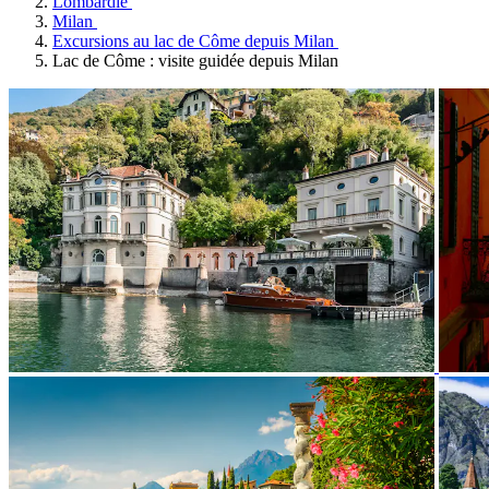
Lombardie
Milan
Excursions au lac de Côme depuis Milan
Lac de Côme : visite guidée depuis Milan