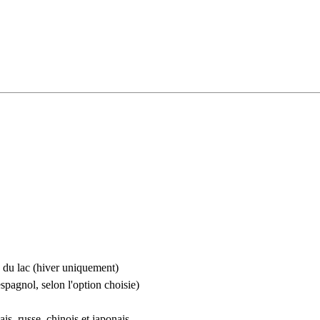
 du lac (hiver uniquement)
pagnol, selon l'option choisie)
s, russe, chinois et japonais.