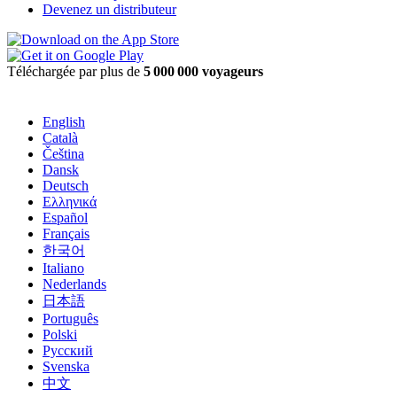
Devenez un distributeur
Téléchargée par plus de
5 000 000 voyageurs
English
Català
Čeština
Dansk
Deutsch
Ελληνικά
Español
Français
한국어
Italiano
Nederlands
日本語
Português
Polski
Русский
Svenska
中文