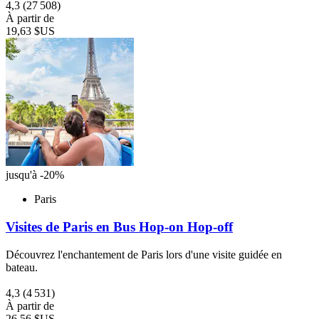
4,3
(27 508)
À partir de
19,63 $US
jusqu'à -20%
Paris
Visites de Paris en Bus Hop-on Hop-off
Découvrez l'enchantement de Paris lors d'une visite guidée en
bateau.
4,3
(4 531)
À partir de
26,56 $US