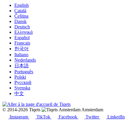
English
Català
Čeština
Dansk
Deutsch
Ελληνικά
Español
Français
한국어
Italiano
Nederlands
日本語
Português
Polski
Русский
Svenska
中文
© 2014-2026 Tiqets
Amsterdam
Instagram
TikTok
Facebook
Twitter
LinkedIn