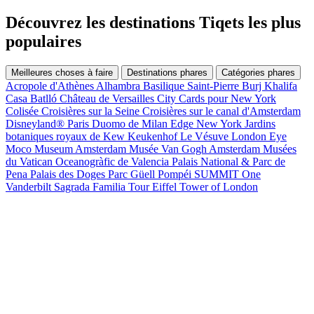
Découvrez les destinations Tiqets les plus
populaires
Meilleures choses à faire
Destinations phares
Catégories phares
Acropole d'Athènes
Alhambra
Basilique Saint-Pierre
Burj Khalifa
Casa Batlló
Château de Versailles
City Cards pour New York
Colisée
Croisières sur la Seine
Croisières sur le canal d'Amsterdam
Disneyland® Paris
Duomo de Milan
Edge New York
Jardins
botaniques royaux de Kew
Keukenhof
Le Vésuve
London Eye
Moco Museum Amsterdam
Musée Van Gogh Amsterdam
Musées
du Vatican
Oceanogràfic de Valencia
Palais National & Parc de
Pena
Palais des Doges
Parc Güell
Pompéi
SUMMIT One
Vanderbilt
Sagrada Familia
Tour Eiffel
Tower of London