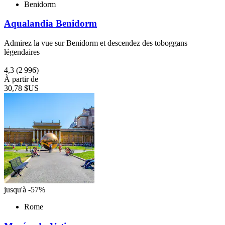
Benidorm
Aqualandia Benidorm
Admirez la vue sur Benidorm et descendez des toboggans
légendaires
4,3
(2 996)
À partir de
30,78 $US
jusqu'à -57%
Rome