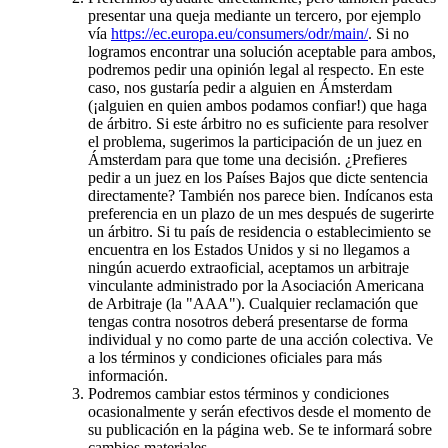
presentar una queja mediante un tercero, por ejemplo
vía
https://ec.europa.eu/consumers/odr/main/
. Si no
logramos encontrar una solución aceptable para ambos,
podremos pedir una opinión legal al respecto. En este
caso, nos gustaría pedir a alguien en Ámsterdam
(¡alguien en quien ambos podamos confiar!) que haga
de árbitro. Si este árbitro no es suficiente para resolver
el problema, sugerimos la participación de un juez en
Ámsterdam para que tome una decisión. ¿Prefieres
pedir a un juez en los Países Bajos que dicte sentencia
directamente? También nos parece bien. Indícanos esta
preferencia en un plazo de un mes después de sugerirte
un árbitro. Si tu país de residencia o establecimiento se
encuentra en los Estados Unidos y si no llegamos a
ningún acuerdo extraoficial, aceptamos un arbitraje
vinculante administrado por la Asociación Americana
de Arbitraje (la "AAA"). Cualquier reclamación que
tengas contra nosotros deberá presentarse de forma
individual y no como parte de una acción colectiva. Ve
a los términos y condiciones oficiales para más
información.
Podremos cambiar estos términos y condiciones
ocasionalmente y serán efectivos desde el momento de
su publicación en la página web. Se te informará sobre
cambios materiales.