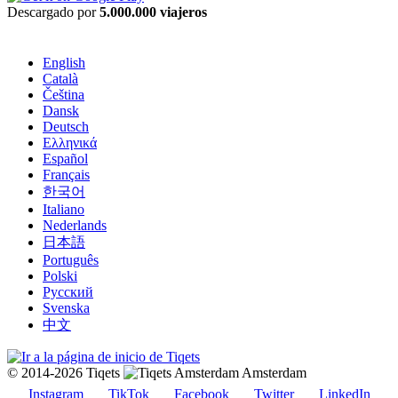
Descargado por
5.000.000 viajeros
English
Català
Čeština
Dansk
Deutsch
Ελληνικά
Español
Français
한국어
Italiano
Nederlands
日本語
Português
Polski
Русский
Svenska
中文
© 2014-2026 Tiqets
Amsterdam
Instagram
TikTok
Facebook
Twitter
LinkedIn