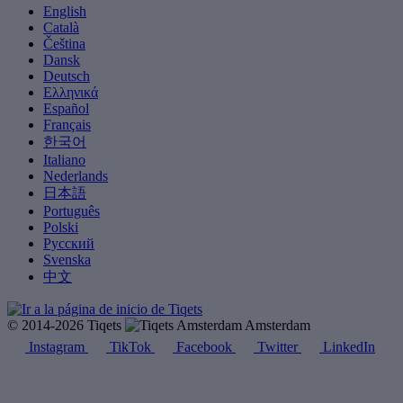
English
Català
Čeština
Dansk
Deutsch
Ελληνικά
Español
Français
한국어
Italiano
Nederlands
日本語
Português
Polski
Русский
Svenska
中文
© 2014-2026 Tiqets
Amsterdam
Instagram
TikTok
Facebook
Twitter
LinkedIn