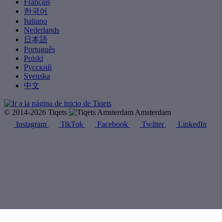
Français
한국어
Italiano
Nederlands
日本語
Português
Polski
Русский
Svenska
中文
© 2014-2026 Tiqets
Amsterdam
Instagram
TikTok
Facebook
Twitter
LinkedIn