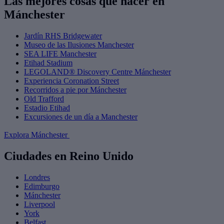
Las mejores cosas que hacer en
Mánchester
Jardín RHS Bridgewater
Museo de las Ilusiones Manchester
SEA LIFE Manchester
Etihad Stadium
LEGOLAND® Discovery Centre Mánchester
Experiencia Coronation Street
Recorridos a pie por Mánchester
Old Trafford
Estadio Etihad
Excursiones de un día a Manchester
Explora Mánchester
Ciudades en Reino Unido
Londres
Edimburgo
Mánchester
Liverpool
York
Belfast