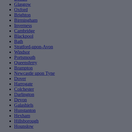
Glasgow
Oxford
Brighton
Birmingham
Inverness
Cambridge
Blackpool
Bath
Stratford-upon-Avon
Windsor
Portsmouth
Queensferry
Brampton
Newcastle upon Tyne
Dover
Harrogate
Colchester
Darlington
Devon
Galashiels
Hunstanton
Hexham
Hillsborough
Hounslow