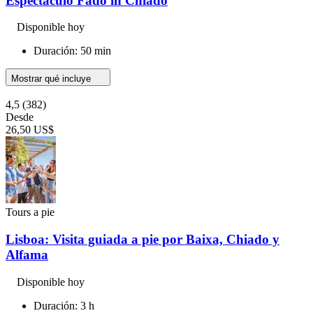
Espectáculo Fado in Chiado
Disponible hoy
Duración: 50 min
Mostrar qué incluye
4,5
(382)
Desde
26,50 US$
Tours a pie
Lisboa: Visita guiada a pie por Baixa, Chiado y
Alfama
Disponible hoy
Duración: 3 h