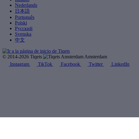
Nederlands
日本語
Português
Polski
Русский
Svenska
中文
© 2014-2026 Tiqets
Amsterdam
Instagram
TikTok
Facebook
Twitter
LinkedIn