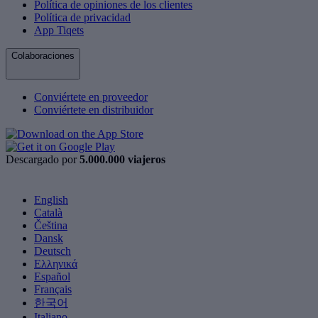
Política de opiniones de los clientes
Política de privacidad
App Tiqets
Colaboraciones
Conviértete en proveedor
Conviértete en distribuidor
Descargado por
5.000.000 viajeros
English
Català
Čeština
Dansk
Deutsch
Ελληνικά
Español
Français
한국어
Italiano