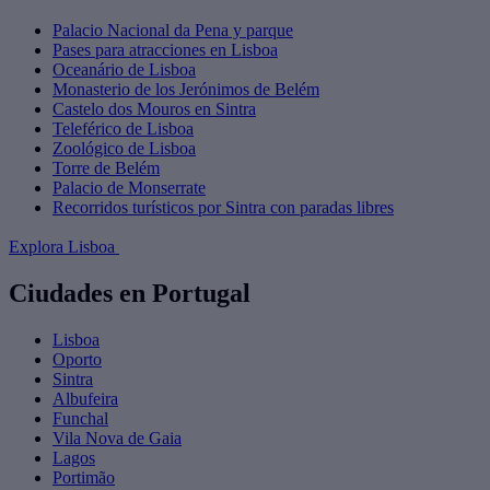
Palacio Nacional da Pena y parque
Pases para atracciones en Lisboa
Oceanário de Lisboa
Monasterio de los Jerónimos de Belém
Castelo dos Mouros en Sintra
Teleférico de Lisboa
Zoológico de Lisboa
Torre de Belém
Palacio de Monserrate
Recorridos turísticos por Sintra con paradas libres
Explora Lisboa
Ciudades en Portugal
Lisboa
Oporto
Sintra
Albufeira
Funchal
Vila Nova de Gaia
Lagos
Portimão