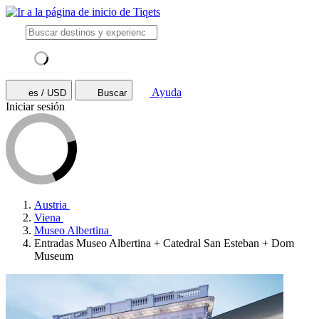
Ayuda
es / USD
Buscar
Iniciar sesión
Austria
Viena
Museo Albertina
Entradas Museo Albertina + Catedral San Esteban + Dom
Museum