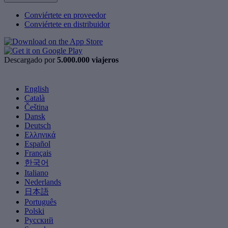
Conviértete en proveedor
Conviértete en distribuidor
Descargado por
5.000.000 viajeros
English
Català
Čeština
Dansk
Deutsch
Ελληνικά
Español
Français
한국어
Italiano
Nederlands
日本語
Português
Polski
Русский