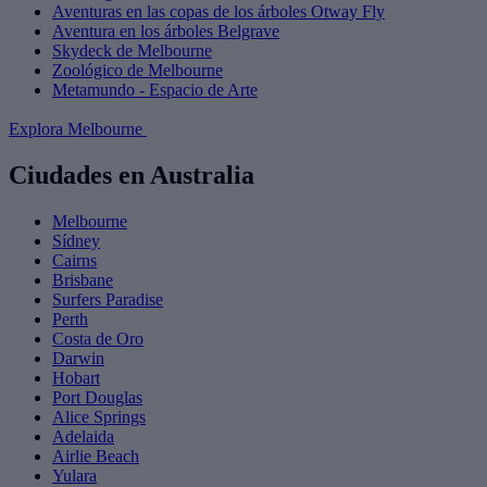
Aventuras en las copas de los árboles Otway Fly
Aventura en los árboles Belgrave
Skydeck de Melbourne
Zoológico de Melbourne
Metamundo - Espacio de Arte
Explora Melbourne
Ciudades en Australia
Melbourne
Sídney
Cairns
Brisbane
Surfers Paradise
Perth
Costa de Oro
Darwin
Hobart
Port Douglas
Alice Springs
Adelaida
Airlie Beach
Yulara