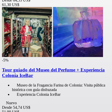
Desde
64,53 US$
61,30 US$
-5%
Tour guiado del Museo del Perfume + Experiencia
Colonia IceBar
Museo de la Fragancia Farina de Colonia: Visita pública
histórica con guía disfrazada
Experiencia Colonia IceBar
Nuevo
Desde
54,74 US$
51,99 US$