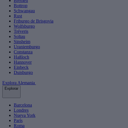
Bremen
Bottrop
Schwangau
Rust
Friburgo de Brisgovia
Wolfsburgo
Tréveris
Soltau
Sinsheim
Uraniemburgo
Constanza
Haßloch
Hannover
Einbeck
Duisburgo
Explora Alemania
Explorar
Barcelona
Londres
Nueva York
París
Roma