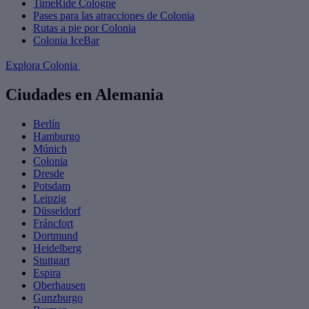
TimeRide Cologne
Pases para las atracciones de Colonia
Rutas a pie por Colonia
Colonia IceBar
Explora Colonia
Ciudades en Alemania
Berlín
Hamburgo
Múnich
Colonia
Dresde
Potsdam
Leipzig
Düsseldorf
Fráncfort
Dortmund
Heidelberg
Stuttgart
Espira
Oberhausen
Gunzburgo