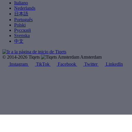
Italiano
Nederlands
日本語
Português
Polski
Русский
Svenska
中文
© 2014-2026 Tiqets
Amsterdam
Instagram
TikTok
Facebook
Twitter
LinkedIn