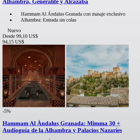
Alhambra, Generalife y Alcazaba
Hammam Al Ándalus Granada con masaje exclusivo
Alhambra: Entrada sin colas
Nuevo
Desde
99,10 US$
94,15 US$
-5%
Hammam Al Ándalus Granada: Mimma 30 +
Audioguía de la Alhambra y Palacios Nazaríes