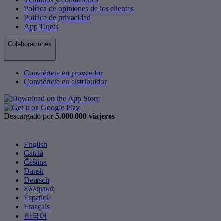
Política de opiniones de los clientes
Política de privacidad
App Tiqets
Colaboraciones
Conviértete en proveedor
Conviértete en distribuidor
Descargado por
5.000.000 viajeros
English
Català
Čeština
Dansk
Deutsch
Ελληνικά
Español
Français
한국어