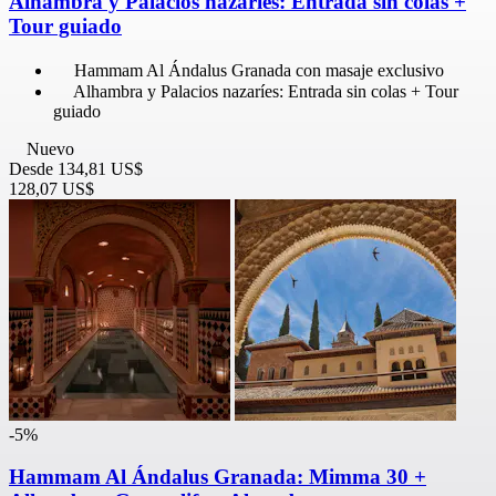
Alhambra y Palacios nazaríes: Entrada sin colas +
Tour guiado
Hammam Al Ándalus Granada con masaje exclusivo
Alhambra y Palacios nazaríes: Entrada sin colas + Tour
guiado
Nuevo
Desde
134,81 US$
128,07 US$
-5%
Hammam Al Ándalus Granada: Mimma 30 +