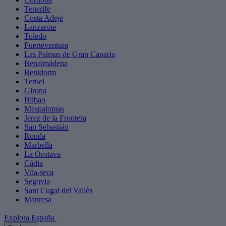
Tenerife
Costa Adeje
Lanzarote
Toledo
Fuerteventura
Las Palmas de Gran Canaria
Benalmádena
Benidorm
Teruel
Girona
Bilbao
Maspalomas
Jerez de la Frontera
San Sebastián
Ronda
Marbella
La Orotava
Cádiz
Vila-seca
Segovia
Sant Cugat del Vallès
Manresa
Explora España