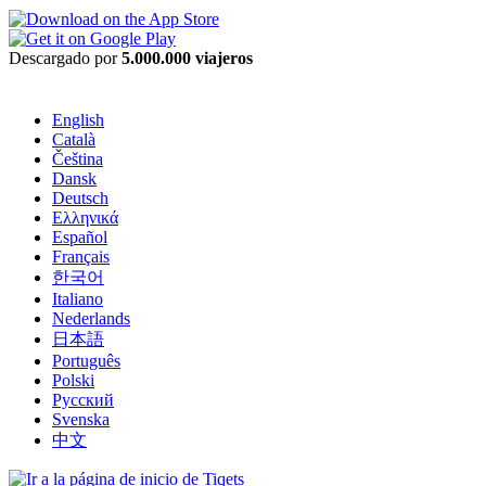
Descargado por
5.000.000 viajeros
English
Català
Čeština
Dansk
Deutsch
Ελληνικά
Español
Français
한국어
Italiano
Nederlands
日本語
Português
Polski
Русский
Svenska
中文