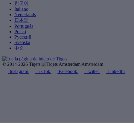
한국어
Italiano
Nederlands
日本語
Português
Polski
Русский
Svenska
中文
© 2014-2026 Tiqets
Amsterdam
Instagram
TikTok
Facebook
Twitter
LinkedIn