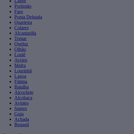
Lagos
Portimão
Faro
Ponta Delgada
Quarteira
Colares
Alcantarilla
Tomar
Queluz
Olhão
Loulé
Aveiro
Mafra
Lourinhã
Lagoa
Fátima
Batalha
Alcochete
Alcobaça
Avintes
Sagres
Guia
Achada
Benagil