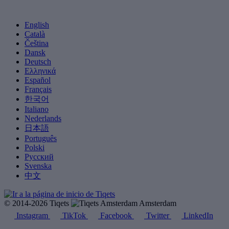
English
Català
Čeština
Dansk
Deutsch
Ελληνικά
Español
Français
한국어
Italiano
Nederlands
日本語
Português
Polski
Русский
Svenska
中文
© 2014-2026 Tiqets
Amsterdam
Instagram
TikTok
Facebook
Twitter
LinkedIn