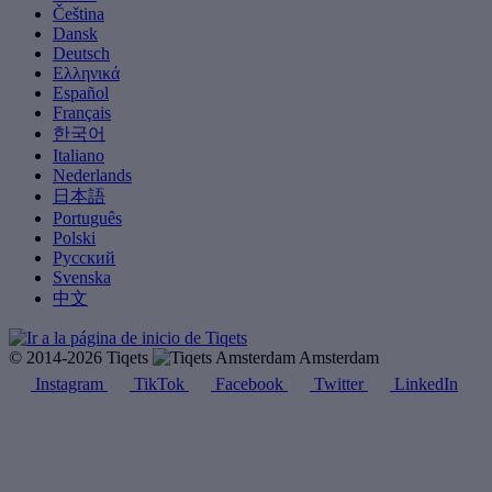
Čeština
Dansk
Deutsch
Ελληνικά
Español
Français
한국어
Italiano
Nederlands
日本語
Português
Polski
Русский
Svenska
中文
© 2014-2026 Tiqets
Amsterdam
Instagram
TikTok
Facebook
Twitter
LinkedIn