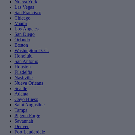
Nueva York
Las Vegas
San Francisco
Chicago
Miami
Los Ángeles
San Diego
Orlando
Boston
Washington D. C.
Honolulu
San Antonio
Houston
Filadelfia
Nashville
Nueva Orleans
Seattle
Atlanta
Cayo Hueso
Saint Augustine
Tampa
Pigeon Forge
Savannah
Denver
Fort Lauderdale