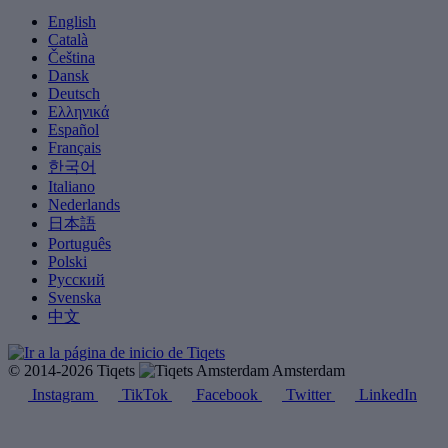
English
Català
Čeština
Dansk
Deutsch
Ελληνικά
Español
Français
한국어
Italiano
Nederlands
日本語
Português
Polski
Русский
Svenska
中文
© 2014-2026 Tiqets
Amsterdam
Instagram
TikTok
Facebook
Twitter
LinkedIn