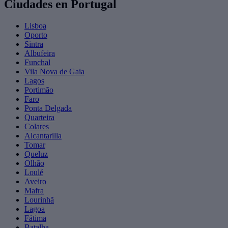
Ciudades en Portugal
Lisboa
Oporto
Sintra
Albufeira
Funchal
Vila Nova de Gaia
Lagos
Portimão
Faro
Ponta Delgada
Quarteira
Colares
Alcantarilla
Tomar
Queluz
Olhão
Loulé
Aveiro
Mafra
Lourinhã
Lagoa
Fátima
Batalha