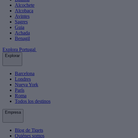
Alcochete
Alcobaça
Avintes
Sagres
Guia
Achada
Benagil
Explora Portugal
Explorar
Barcelona
Londres
Nueva York
París
Roma
Todos los destinos
Empresa
Blog de Tiqets
Quiénes somos