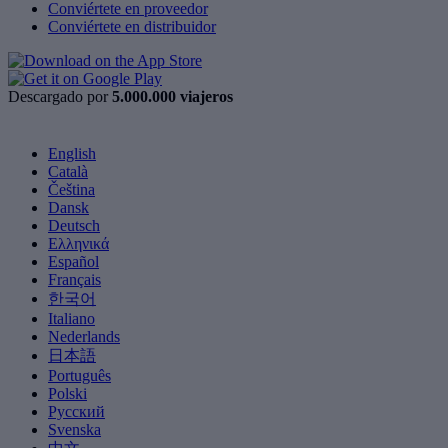
Conviértete en proveedor
Conviértete en distribuidor
Descargado por
5.000.000 viajeros
English
Català
Čeština
Dansk
Deutsch
Ελληνικά
Español
Français
한국어
Italiano
Nederlands
日本語
Português
Polski
Русский
Svenska