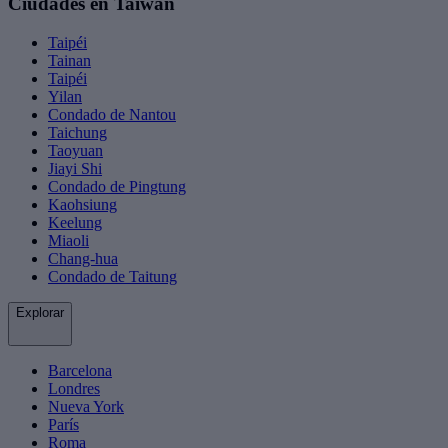
Ciudades en Taiwán
Taipéi
Tainan
Taipéi
Yilan
Condado de Nantou
Taichung
Taoyuan
Jiayi Shi
Condado de Pingtung
Kaohsiung
Keelung
Miaoli
Chang-hua
Condado de Taitung
Explorar
Barcelona
Londres
Nueva York
París
Roma