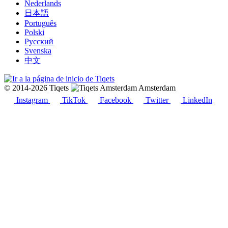
Nederlands
日本語
Português
Polski
Русский
Svenska
中文
© 2014-2026 Tiqets
Amsterdam
Instagram
TikTok
Facebook
Twitter
LinkedIn