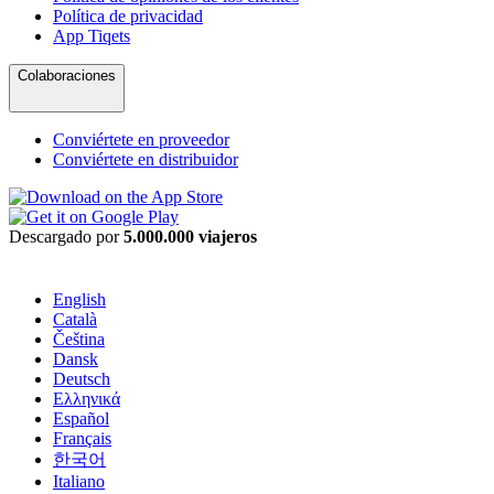
Política de privacidad
App Tiqets
Colaboraciones
Conviértete en proveedor
Conviértete en distribuidor
Descargado por
5.000.000 viajeros
English
Català
Čeština
Dansk
Deutsch
Ελληνικά
Español
Français
한국어
Italiano