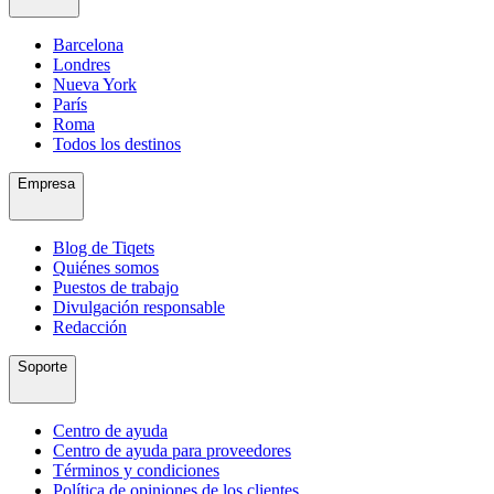
Barcelona
Londres
Nueva York
París
Roma
Todos los destinos
Empresa
Blog de Tiqets
Quiénes somos
Puestos de trabajo
Divulgación responsable
Redacción
Soporte
Centro de ayuda
Centro de ayuda para proveedores
Términos y condiciones
Política de opiniones de los clientes