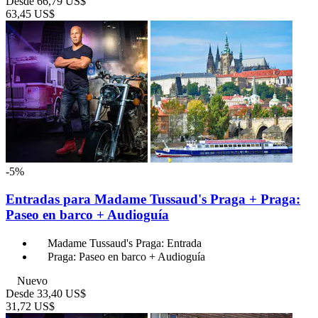
Desde
66,79 US$
63,45 US$
-5%
Entradas para Madame Tussaud's Praga + Praga:
Paseo en barco + Audioguía
Madame Tussaud's Praga: Entrada
Praga: Paseo en barco + Audioguía
Nuevo
Desde
33,40 US$
31,72 US$