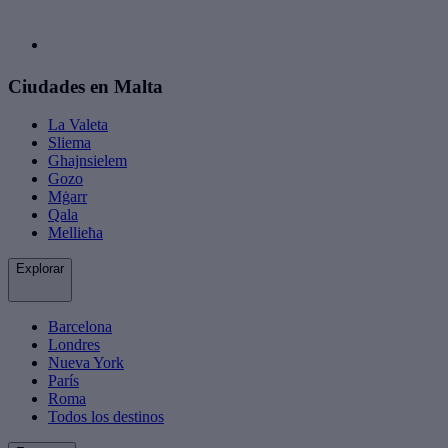
Ciudades en Malta
La Valeta
Sliema
Ghajnsielem
Gozo
Mġarr
Qala
Mellieħa
Explorar
Barcelona
Londres
Nueva York
París
Roma
Todos los destinos