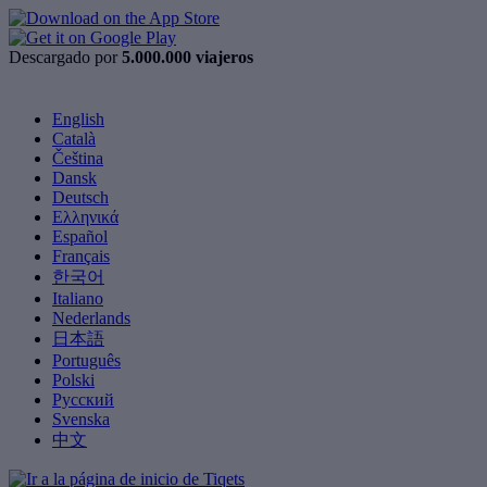
Descargado por
5.000.000 viajeros
English
Català
Čeština
Dansk
Deutsch
Ελληνικά
Español
Français
한국어
Italiano
Nederlands
日本語
Português
Polski
Русский
Svenska
中文