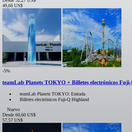
Desde
52,27 US$
49,66 US$
-5%
teamLab Planets TOKYO + Billetes electrónicos Fuji
teamLab Planets TOKYO: Entrada
Billetes electrónicos Fuji-Q Highland
Nuevo
Desde
60,60 US$
57,57 US$