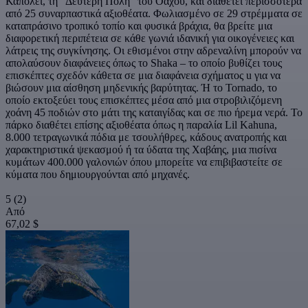
Καπολέι, τη "Δεύτερη Πόλη" του Οάχου, και διαθέτει περισσότερα
από 25 συναρπαστικά αξιοθέατα. Φωλιασμένο σε 29 στρέμματα σε
καταπράσινο τροπικό τοπίο και φυσικά βράχια, θα βρείτε μια
διαφορετική περιπέτεια σε κάθε γωνιά ιδανική για οικογένειες και
λάτρεις της συγκίνησης. Οι εθισμένοι στην αδρεναλίνη μπορούν να
απολαύσουν διαφάνειες όπως το Shaka – το οποίο βυθίζει τους
επισκέπτες σχεδόν κάθετα σε μια διαφάνεια σχήματος u για να
βιώσουν μια αίσθηση μηδενικής βαρύτητας. Ή το Tornado, το
οποίο εκτοξεύει τους επισκέπτες μέσα από μια στροβιλιζόμενη
χοάνη 45 ποδιών στο μάτι της καταιγίδας και σε πιο ήρεμα νερά. Το
πάρκο διαθέτει επίσης αξιοθέατα όπως η παραλία Lil Kahuna,
8.000 τετραγωνικά πόδια με τσουλήθρες, κάδους ανατροπής και
χαρακτηριστικά ψεκασμού ή τα ύδατα της Χαβάης, μια πισίνα
κυμάτων 400.000 γαλονιών όπου μπορείτε να επιβιβαστείτε σε
κύματα που δημιουργούνται από μηχανές.
5
(2)
Από
67,02 $