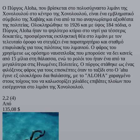
Ο Πύργος Aloha, που βρίσκεται στο πολυσύχναστο λιμάνι της
Χονολουλού στο κέντρο της Χονολουλού, είναι ένα εμβληματικό
σύμβολο της Χαβάης και ένα από τα πιο αναγνωρίσιμα αξιοθέατα
της πολιτείας. Ολοκληρώθηκε το 1926 και με ύψος 184 πόδια, ο
Πύργος Aloha ήταν το ψηλότερο κτίριο στο νησί για τέσσερις
δεκαετίες, προσφέροντας εκπληκτική θέα στο λιμάνι με τον
τελευταίο όροφο να στεγάζει ένα παρατηρητήριο και σταθμό
επιφυλακής για τους πιλότους του λιμανιού. Ο φάρος του
χρησίμευε ως ορόσημο ναυσιπλοΐας που μπορούσε να δει κανείς
από 15 μίλια στη θάλασσα, ενώ το ρολόι του ήταν ένα από τα
μεγαλύτερα στις Ηνωμένες Πολιτείες. Ο πύργος στάθηκε ως ένας
φιλόξενος φάρος για τους επισκέπτες όταν το ταξίδι στο O 'ahu
έγινε εξ ολοκλήρου δια θαλάσσης, με το "ALOHA" χαραγμένο
στους τοίχους του να καλωσορίζει χιλιάδες επιβάτες πλοίων που
εισέρχονται στο λιμάνι της Χονολουλού.
2,2
(4)
Από
135,08 $