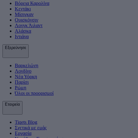
Βόρεια Καρολίνα
Κεντάκι
Μίσιγκαν
Ουισκόνσιν
Λονγκ Άιλαντ
Αλάσκα
Ιντιάνα
Εξερεύνησε
Βαρκελώνη
Λονδίνο
Νέα Υόρκη
Παρίσι
Ρώμη
Όλοι οι προορισμοί
Εταιρεία
Tiqets Βlog
Σχετικά με εμάς
Εργασία