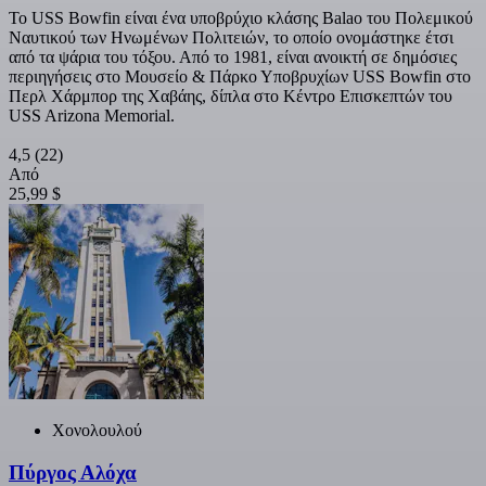
Το USS Bowfin είναι ένα υποβρύχιο κλάσης Balao του Πολεμικού
Ναυτικού των Ηνωμένων Πολιτειών, το οποίο ονομάστηκε έτσι
από τα ψάρια του τόξου. Από το 1981, είναι ανοικτή σε δημόσιες
περιηγήσεις στο Μουσείο & Πάρκο Υποβρυχίων USS Bowfin στο
Περλ Χάρμπορ της Χαβάης, δίπλα στο Κέντρο Επισκεπτών του
USS Arizona Memorial.
4,5
(22)
Από
25,99 $
Χονολουλού
Πύργος Αλόχα