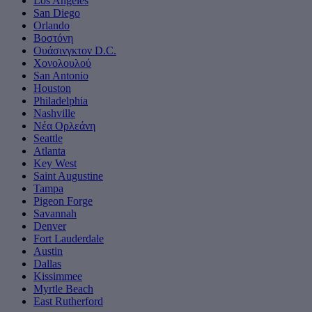
Los Angeles
San Diego
Orlando
Βοστόνη
Ουάσινγκτον D.C.
Χονολουλού
San Antonio
Houston
Philadelphia
Nashville
Νέα Ορλεάνη
Seattle
Atlanta
Key West
Saint Augustine
Tampa
Pigeon Forge
Savannah
Denver
Fort Lauderdale
Austin
Dallas
Kissimmee
Myrtle Beach
East Rutherford