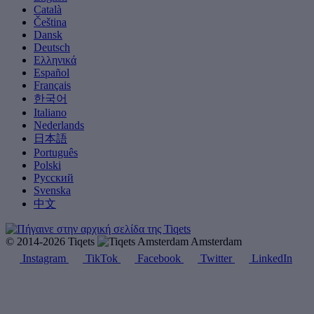
Català
Čeština
Dansk
Deutsch
Ελληνικά
Español
Français
한국어
Italiano
Nederlands
日本語
Português
Polski
Русский
Svenska
中文
© 2014-2026 Tiqets
Amsterdam
Instagram
TikTok
Facebook
Twitter
LinkedIn