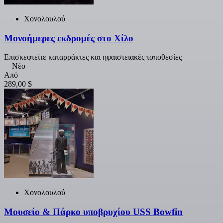
Χονολουλού
Μονοήμερες εκδρομές στο Χίλο
Επισκεφτείτε καταρράκτες και ηφαιστειακές τοποθεσίες
Νέο
Από
289,00 $
Χονολουλού
Μουσείο & Πάρκο υποβρυχίου USS Bowfin