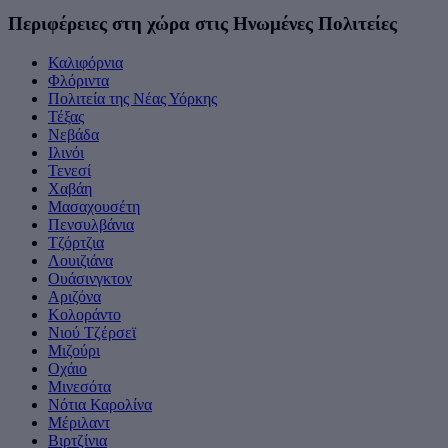
Περιφέρειες στη χώρα στις Ηνωμένες Πολιτείες
Καλιφόρνια
Φλόριντα
Πολιτεία της Νέας Υόρκης
Τέξας
Νεβάδα
Ιλινόι
Τενεσί
Χαβάη
Μασαχουσέτη
Πενσυλβάνια
Tζόρτζια
Λουιζιάνα
Ουάσινγκτον
Αριζόνα
Κολοράντο
Νιού Τζέρσεϊ
Μιζούρι
Οχάιο
Μινεσότα
Νότια Καρολίνα
Μέριλαντ
Βιρτζίνια