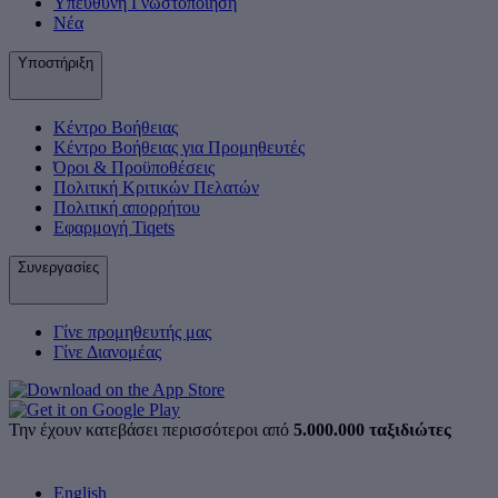
Υπεύθυνη Γνωστοποίηση
Νέα
Υποστήριξη
Κέντρο Βοήθειας
Κέντρο Βοήθειας για Προμηθευτές
Όροι & Προϋποθέσεις
Πολιτική Κριτικών Πελατών
Πολιτική απορρήτου
Εφαρμογή Tiqets
Συνεργασίες
Γίνε προμηθευτής μας
Γίνε Διανομέας
Την έχουν κατεβάσει περισσότεροι από
5.000.000 ταξιδιώτες
English