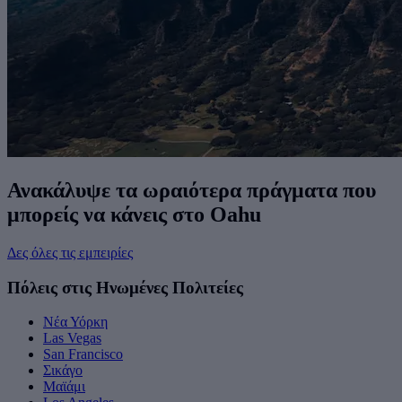
Ανακάλυψε τα ωραιότερα πράγματα που
μπορείς να κάνεις στο Oahu
Δες όλες τις εμπειρίες
Πόλεις στις Ηνωμένες Πολιτείες
Νέα Υόρκη
Las Vegas
San Francisco
Σικάγο
Μαϊάμι