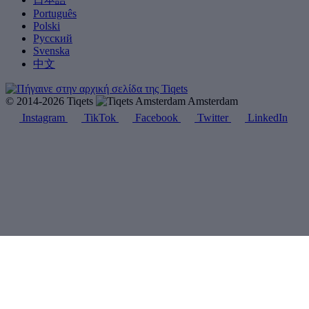
Português
Polski
Русский
Svenska
中文
© 2014-2026 Tiqets
Amsterdam
Instagram
TikTok
Facebook
Twitter
LinkedIn