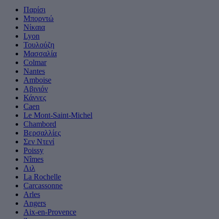
Παρίσι
Μπορντώ
Νίκαια
Lyon
Τουλούζη
Μασσαλία
Colmar
Nantes
Amboise
Αβινιόν
Κάννες
Caen
Le Mont-Saint-Michel
Chambord
Βερσαλλίες
Σεν Ντενί
Poissy
Nîmes
Λιλ
La Rochelle
Carcassonne
Arles
Angers
Aix-en-Provence