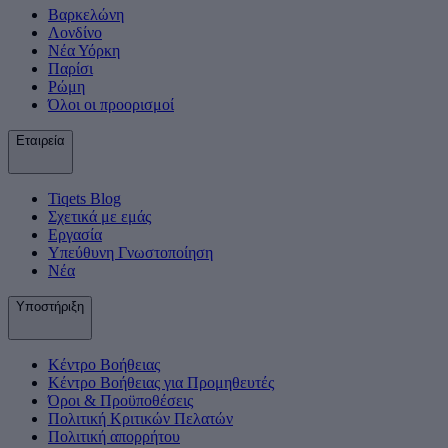
Βαρκελώνη
Λονδίνο
Νέα Υόρκη
Παρίσι
Ρώμη
Όλοι οι προορισμοί
Εταιρεία
Tiqets Βlog
Σχετικά με εμάς
Εργασία
Υπεύθυνη Γνωστοποίηση
Νέα
Υποστήριξη
Κέντρο Βοήθειας
Κέντρο Βοήθειας για Προμηθευτές
Όροι & Προϋποθέσεις
Πολιτική Κριτικών Πελατών
Πολιτική απορρήτου