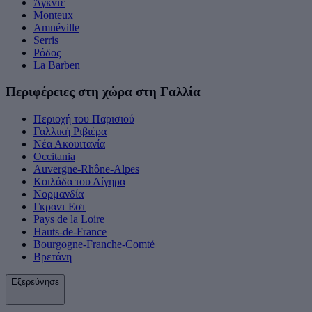
Άγκντε
Monteux
Amnéville
Serris
Ρόδος
La Barben
Περιφέρειες στη χώρα στη Γαλλία
Περιοχή του Παρισιού
Γαλλική Ριβιέρα
Νέα Ακουιτανία
Occitania
Auvergne-Rhône-Alpes
Κοιλάδα του Λίγηρα
Νορμανδία
Γκραντ Εστ
Pays de la Loire
Hauts-de-France
Bourgogne-Franche-Comté
Βρετάνη
Εξερεύνησε