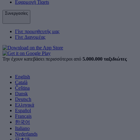
Εφαρμογή Tiqets
Συνεργασίες
Γίνε προμηθευτής μας
Γίνε Διανομέας
Την έχουν κατεβάσει περισσότεροι από
5.000.000 ταξιδιώτες
English
Català
Čeština
Dansk
Deutsch
Ελληνικά
Español
Français
한국어
Italiano
Nederlands
日本語