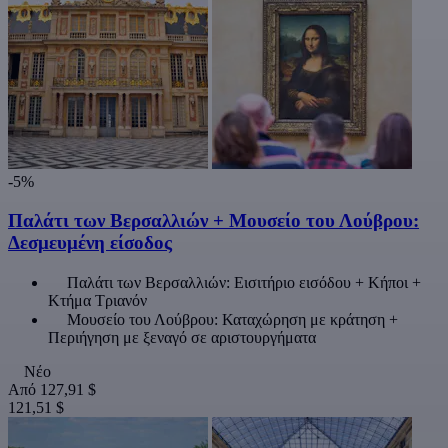
-5%
Παλάτι των Βερσαλλιών + Μουσείο του Λούβρου:
Δεσμευμένη είσοδος
Παλάτι των Βερσαλλιών: Εισιτήριο εισόδου + Κήποι +
Κτήμα Τριανόν
Μουσείο του Λούβρου: Καταχώρηση με κράτηση +
Περιήγηση με ξεναγό σε αριστουργήματα
Νέο
Από
127,91 $
121,51 $