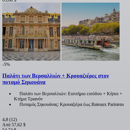
-5%
Παλάτι των Βερσαλλιών + Κρουαζιέρες στον
ποταμό Σηκουάνα
Παλάτι των Βερσαλλιών: Εισιτήριο εισόδου + Κήποι +
Κτήμα Τριανόν
Ποταμός Σηκουάνας: Κρουαζιέρα έως Bateaux Parisiens
4,8
(12)
Από
57,62 $
54,74 $