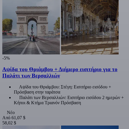
-5%
Αψίδα του Θριάμβου + Διήμερο εισιτήριο για το
Παλάτι των Βερσαλλιών
Αψίδα του Θριάμβου: Στέγη: Εισιτήριο εισόδου +
Πρόσβαση στην ταράτσα
Παλάτι των Βερσαλλιών: Εισιτήριο εισόδου 2 ημερών +
Κήποι & Κτήμα Τριανόν Πρόσβαση
Νέο
Από
61,07 $
58,02 $