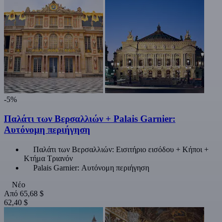
-5%
Παλάτι των Βερσαλλιών + Palais Garnier:
Αυτόνομη περιήγηση
Παλάτι των Βερσαλλιών: Εισιτήριο εισόδου + Κήποι +
Κτήμα Τριανόν
Palais Garnier: Αυτόνομη περιήγηση
Νέο
Από
65,68 $
62,40 $