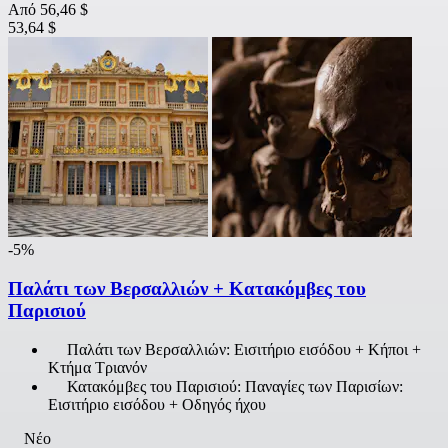
Από
56,46 $
53,64 $
-5%
Παλάτι των Βερσαλλιών + Κατακόμβες του
Παρισιού
Παλάτι των Βερσαλλιών: Εισιτήριο εισόδου + Κήποι +
Κτήμα Τριανόν
Κατακόμβες του Παρισιού: Παναγίες των Παρισίων:
Εισιτήριο εισόδου + Οδηγός ήχου
Νέο