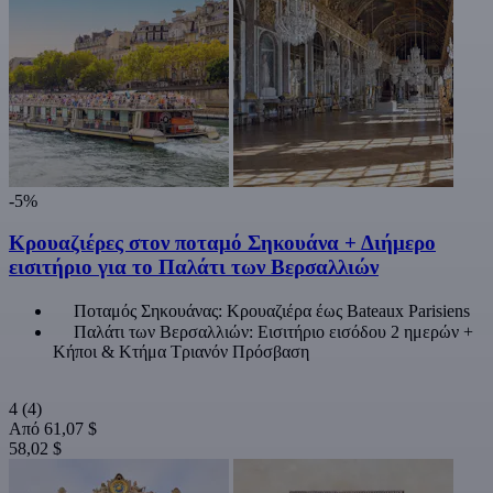
-5%
Κρουαζιέρες στον ποταμό Σηκουάνα + Διήμερο
εισιτήριο για το Παλάτι των Βερσαλλιών
Ποταμός Σηκουάνας: Κρουαζιέρα έως Bateaux Parisiens
Παλάτι των Βερσαλλιών: Εισιτήριο εισόδου 2 ημερών +
Κήποι & Κτήμα Τριανόν Πρόσβαση
4
(4)
Από
61,07 $
58,02 $