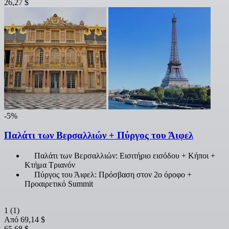
26,27 $
-5%
Παλάτι των Βερσαλλιών + Πύργος του Άιφελ
Παλάτι των Βερσαλλιών: Εισιτήριο εισόδου + Κήποι +
Κτήμα Τριανόν
Πύργος του Άιφελ: Πρόσβαση στον 2ο όροφο +
Προαιρετικό Summit
1
(1)
Από
69,14 $
65,68 $