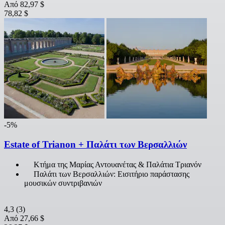
Από
82,97 $
78,82 $
-5%
Estate of Trianon + Παλάτι των Βερσαλλιών
Κτήμα της Μαρίας Αντουανέτας & Παλάτια Τριανόν
Παλάτι των Βερσαλλιών: Εισιτήριο παράστασης
μουσικών συντριβανιών
4,3
(3)
Από
27,66 $