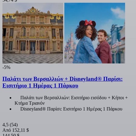
-5%
Παλάτι των Βερσαλλιών + Disneyland® Παρίσι:
Εισιτήριο 1 Ημέρας 1 Πάρκου
Παλάτι των Βερσαλλιών: Εισιτήριο εισόδου + Κήποι +
Κτήμα Τριανόν
Disneyland® Παρίσι: Εισιτήριο 1 Ημέρας 1 Πάρκου
4,5
(54)
Από
152,11 $
144,50 $