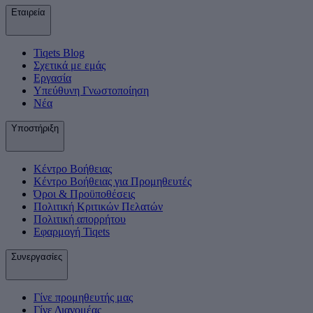
Εταιρεία
Tiqets Βlog
Σχετικά με εμάς
Εργασία
Υπεύθυνη Γνωστοποίηση
Νέα
Υποστήριξη
Κέντρο Βοήθειας
Κέντρο Βοήθειας για Προμηθευτές
Όροι & Προϋποθέσεις
Πολιτική Κριτικών Πελατών
Πολιτική απορρήτου
Εφαρμογή Tiqets
Συνεργασίες
Γίνε προμηθευτής μας
Γίνε Διανομέας