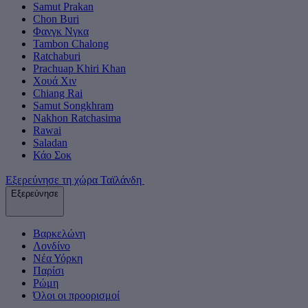
Samut Prakan
Chon Buri
Φανγκ Νγκα
Tambon Chalong
Ratchaburi
Prachuap Khiri Khan
Χουά Χιν
Chiang Rai
Samut Songkhram
Nakhon Ratchasima
Rawai
Saladan
Κάο Σοκ
Εξερεύνησε τη χώρα Ταϊλάνδη
Εξερεύνησε
Βαρκελώνη
Λονδίνο
Νέα Υόρκη
Παρίσι
Ρώμη
Όλοι οι προορισμοί