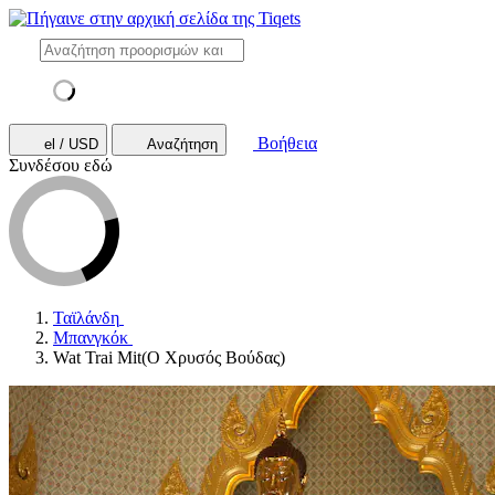
Βοήθεια
el / USD
Αναζήτηση
Συνδέσου εδώ
Ταϊλάνδη
Μπανγκόκ
Wat Trai Mit(Ο Χρυσός Βούδας)