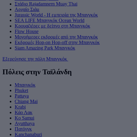
Στάδιο Rajadamnern Muay Thai
Αρχαίο Σιάμ
Jurassic World - Η εμπειρία της Μπανγκόκ
SEA LIFE Μπανγκόκ Ocean World
Κρουαζιέρες με δείπνο στη Μπανγκόκ
Flow House
Μονοήμερες εκδρομές από την Μπανγκόκ
Εκδρομές Hop-on Hop-off στην Μπανγκόκ
Siam Amazing Park Μπανγκόκ
Εξερεύνησε την πόλη Μπανγκόκ
Πόλεις στην Ταϊλάνδη
Μπανγκόκ
Phuket
Pattaya
Chiang Mai
Krabi
Κάο Λακ
Ko Samui
Ayutthaya
Πατόνγκ
Kanchanaburi