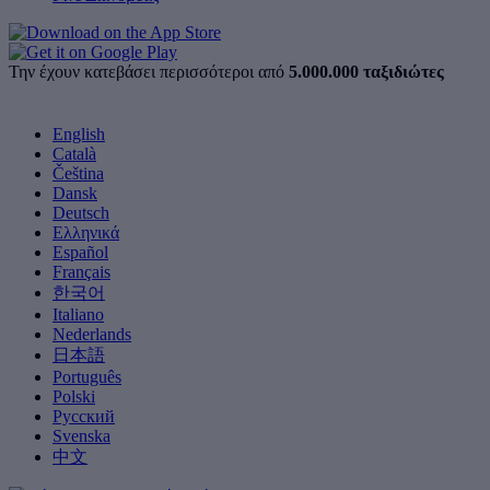
Την έχουν κατεβάσει περισσότεροι από
5.000.000 ταξιδιώτες
English
Català
Čeština
Dansk
Deutsch
Ελληνικά
Español
Français
한국어
Italiano
Nederlands
日本語
Português
Polski
Русский
Svenska
中文