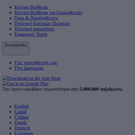
Κέντρο Βοήθειας
Κέντρο Βοήθειας για Προμηθευτές
Όροι & Προϋποθέσεις
Πολιτική Κριτικών Πελατών
Πολιτική απορρήτου
Εφαρμογή Tiqets
Συνεργασίες
Γίνε προμηθευτής μας
Γίνε Διανομέας
Την έχουν κατεβάσει περισσότεροι από
5.000.000 ταξιδιώτες
English
Català
Čeština
Dansk
Deutsch
Ελληνικά