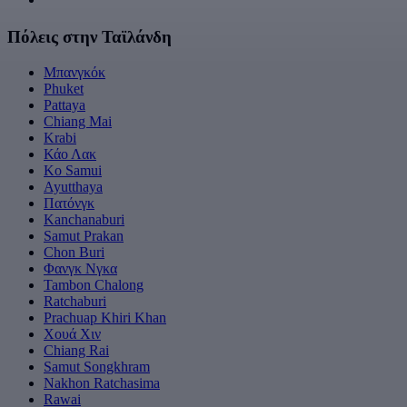
Πόλεις στην Ταϊλάνδη
Μπανγκόκ
Phuket
Pattaya
Chiang Mai
Krabi
Κάο Λακ
Ko Samui
Ayutthaya
Πατόνγκ
Kanchanaburi
Samut Prakan
Chon Buri
Φανγκ Νγκα
Tambon Chalong
Ratchaburi
Prachuap Khiri Khan
Χουά Χιν
Chiang Rai
Samut Songkhram
Nakhon Ratchasima
Rawai