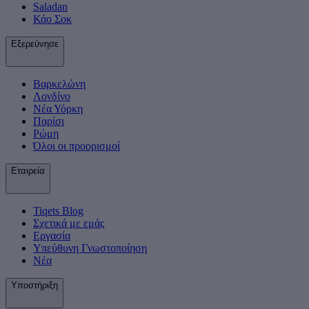
Saladan
Κάο Σοκ
Εξερεύνησε
Βαρκελώνη
Λονδίνο
Νέα Υόρκη
Παρίσι
Ρώμη
Όλοι οι προορισμοί
Εταιρεία
Tiqets Βlog
Σχετικά με εμάς
Εργασία
Υπεύθυνη Γνωστοποίηση
Νέα
Υποστήριξη