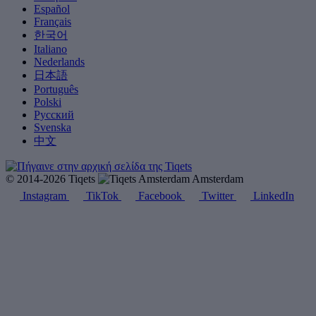
Español
Français
한국어
Italiano
Nederlands
日本語
Português
Polski
Русский
Svenska
中文
© 2014-2026 Tiqets
Amsterdam
Instagram
TikTok
Facebook
Twitter
LinkedIn