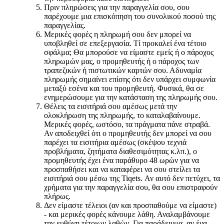
Πριν πληρώσεις για την παραγγελία σου, σου
παρέχουμε μια επισκόπηση του συνολικού ποσού της
παραγγελίας.
Μερικές φορές η πληρωμή σου δεν μπορεί να
υποβληθεί σε επεξεργασία. Τί προκαλεί ένα τέτοιο
σφάλμα; Θα μπορούσε να είμαστε εμείς ή ο πάροχος
πληρωμών μας, ο προμηθευτής ή ο πάροχος των
τραπεζικών ή πιστωτικών καρτών σου. Αδυναμία
πληρωμής σημαίνει επίσης ότι δεν υπάρχει συμφωνία
μεταξύ εσένα και του προμηθευτή. Φυσικά, θα σε
ενημερώσουμε για την κατάσταση της πληρωμής σου.
Θέλεις τα εισιτήριά σου αμέσως μετά την
ολοκλήρωση της πληρωμής, το καταλαβαίνουμε.
Μερικές φορές, ωστόσο, τα πράγματα πάνε στραβά.
Αν αποδειχθεί ότι ο προμηθευτής δεν μπορεί να σου
παρέχει τα εισιτήρια αμέσως (σκέψου τεχνιά
προβλήματα, ζητήματα διαθεσιμότητας κ.λπ.), ο
προμηθευτής έχει ένα παράθυρο 48 ωρών για να
προσπαθήσει και να καταφέρει να σου στείλει τα
εισιτήριά σου μέσω της Tiqets. Αν αυτό δεν πετύχει, τα
χρήματα για την παραγγελία σου, θα σου επιστραφούν
πλήρως.
Δεν είμαστε τέλειοι (αν και προσπαθούμε να είμαστε)
- και μερικές φορές κάνουμε λάθη. Αναλαμβάνουμε
την ευθύνη τέτοιων λαθών. Για παράδειγμα, αν ένα