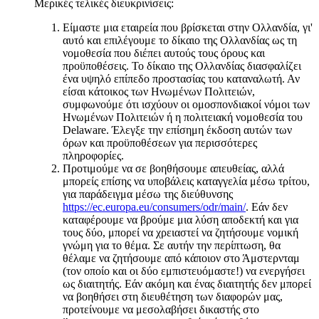
Μερικές τελικές διευκρινίσεις:
Είμαστε μια εταιρεία που βρίσκεται στην Ολλανδία, γι'
αυτό και επιλέγουμε το δίκαιο της Ολλανδίας ως τη
νομοθεσία που διέπει αυτούς τους όρους και
προϋποθέσεις. Το δίκαιο της Ολλανδίας διασφαλίζει
ένα υψηλό επίπεδο προστασίας του καταναλωτή. Αν
είσαι κάτοικος των Ηνωμένων Πολιτειών,
συμφωνούμε ότι ισχύουν οι ομοσπονδιακοί νόμοι των
Ηνωμένων Πολιτειών ή η πολιτειακή νομοθεσία του
Delaware. Έλεγξε την επίσημη έκδοση αυτών των
όρων και προϋποθέσεων για περισσότερες
πληροφορίες.
Προτιμούμε να σε βοηθήσουμε απευθείας, αλλά
μπορείς επίσης να υποβάλεις καταγγελία μέσω τρίτου,
για παράδειγμα μέσω της διεύθυνσης
https://ec.europa.eu/consumers/odr/main/
. Εάν δεν
καταφέρουμε να βρούμε μια λύση αποδεκτή και για
τους δύο, μπορεί να χρειαστεί να ζητήσουμε νομική
γνώμη για το θέμα. Σε αυτήν την περίπτωση, θα
θέλαμε να ζητήσουμε από κάποιον στο Άμστερνταμ
(τον οποίο και οι δύο εμπιστευόμαστε!) να ενεργήσει
ως διαιτητής. Εάν ακόμη και ένας διαιτητής δεν μπορεί
να βοηθήσει στη διευθέτηση των διαφορών μας,
προτείνουμε να μεσολαβήσει δικαστής στο