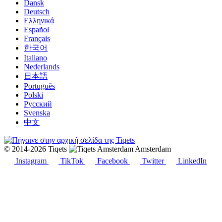
Dansk
Deutsch
Ελληνικά
Español
Français
한국어
Italiano
Nederlands
日本語
Português
Polski
Русский
Svenska
中文
© 2014-2026 Tiqets
Amsterdam
Instagram
TikTok
Facebook
Twitter
LinkedIn