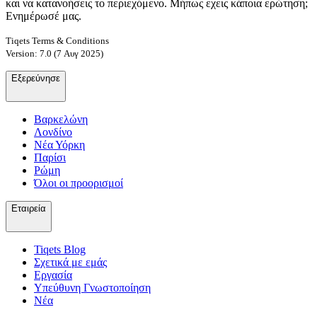
και να κατανοήσεις το περιεχόμενο. Μήπως εχεις κάποια ερώτηση;
Ενημέρωσέ μας.
Tiqets Terms & Conditions
Version: 7.0 (7 Αυγ 2025)
Εξερεύνησε
Βαρκελώνη
Λονδίνο
Νέα Υόρκη
Παρίσι
Ρώμη
Όλοι οι προορισμοί
Εταιρεία
Tiqets Βlog
Σχετικά με εμάς
Εργασία
Υπεύθυνη Γνωστοποίηση
Νέα