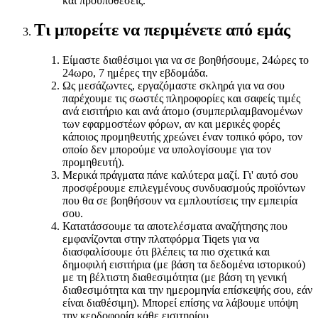
και προϋποθέσεις.
Τι μπορείτε να περιμένετε από εμάς
Είμαστε διαθέσιμοι για να σε βοηθήσουμε, 24ώρες το
24ωρο, 7 ημέρες την εβδομάδα.
Ως μεσάζωντες, εργαζόμαστε σκληρά για να σου
παρέχουμε τις σωστές πληροφορίες και σαφείς τιμές
ανά εισιτήριο και ανά άτομο (συμπεριλαμβανομένων
των εφαρμοστέων φόρων, αν και μερικές φορές
κάποιος προμηθευτής χρεώνει έναν τοπικό φόρο, τον
οποίο δεν μπορούμε να υπολογίσουμε για τον
προμηθευτή).
Μερικά πράγματα πάνε καλύτερα μαζί. Γι' αυτό σου
προσφέρουμε επιλεγμένους συνδυασμούς προϊόντων
που θα σε βοηθήσουν να εμπλουτίσεις την εμπειρία
σου.
Κατατάσσουμε τα αποτελέσματα αναζήτησης που
εμφανίζονται στην πλατφόρμα Tiqets για να
διασφαλίσουμε ότι βλέπεις τα πιο σχετικά και
δημοφιλή εισιτήρια (με βάση τα δεδομένα ιστορικού)
με τη βέλτιστη διαθεσιμότητα (με βάση τη γενική
διαθεσιμότητα και την ημερομηνία επίσκεψής σου, εάν
είναι διαθέσιμη). Μπορεί επίσης να λάβουμε υπόψη
την κερδοφορία κάθε εισιτηρίου.