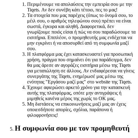
Περιμένουμε να απολαύσεις την εμπειρία σου με την
Tiqets. Αν δεν συνέβη κάτι τέτοιο, πες το μας!
Τα στοιχεία που μας παρέχεις (όπως το όνομά σου, το
μέιλ σου, ο αριθμός τηλεφώνου σου) πρέπει να είναι
σωστά, έγκυρα και αληθή. Διαφορετικά, δεν
γνωρίζουμε ποιός είσαι ή πώς να σου παραδώσουμε τα
εισιτήρια. Επιπλέον, ο προμηθευτής μας ενδέχεται να
μην εγκρίνει ή να αποσυρθεί από τη συμφωνία μαζί
σου.
Η πλατφόρμα μας έχει κατασκευαστεί για προσωπική
χρήση, πράγμα που σημαίνει ότι για παράδειγμα, δεν
θα μας άρεσε αν αγοράζες εισιτήρια μέσω της Tiqets
για μεταπώληση σε άλλους. Αν ενδιαφέρεσαι να γίνεις
συνεργάτης της Tiqets, ενημέρωσέ μας μέσω της
ενότητας "Εργάσου μαζί μας" στο website της Tiqets.
Έχουμε αφιερώσει αρκετό χρόνο για την κατασκευή
αυτής της πλατφόρμας, οπότε μην αντιγράψεις ή
μιμηθείς κανένα μέρος της χωρίς το ΟΚ μας.
Μη διστάσεις να επικοινωνήσεις μαζί μας αν έχεις
οποιεσδήποτε απορίες, σχόλια, παράπονα ή
φιλοφρονήσεις!
Η συμφωνία σου με τον προμηθευτή