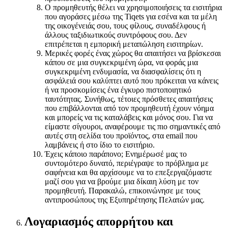
Ο προμηθευτής θέλει να χρησιμοποιήσεις τα εισιτήρια
που αγοράσες μέσω της Tiqets για εσένα και τα μέλη
της οικογένειάς σου, τους φίλους, συναδέλφους ή
άλλους ταξιδιωτικούς συντρόφους σου. Δεν
επιτρέπεται η εμπορική μεταπώληση εισιτηρίων.
Μερικές φορές ένας χώρος θα απαιτήσει να βρίσκεσαι
κάπου σε μια συγκεκριμένη ώρα, να φοράς μια
συγκεκριμένη ενδυμασία, να διασφαλίσεις ότι η
ασφάλειά σου καλύπτει αυτό που πρόκειται να κάνεις
ή να προσκομίσεις ένα έγκυρο πιστοποιητικό
ταυτότητας. Συνήθως, τέτοιες πρόσθετες απαιτήσεις
που επιβάλλονται από τον προμηθευτή έχουν νόημα
και μπορείς να τις καταλάβεις και μόνος σου. Για να
είμαστε σίγουροι, αναφέρουμε τις πιο σημαντικές από
αυτές στη σελίδα του προϊόντος, στα email που
λαμβάνεις ή στο ίδιο το εισιτήριο.
Έχεις κάποιο παράπονο; Ενημέρωσέ μας το
συντομότερο δυνατό, περιέγραψε το πρόβλημα με
σαφήνεια και θα αρχίσουμε να το επεξεργαζόμαστε
μαζί σου για να βρούμε μια δίκαιη λύση με τον
προμηθευτή. Παρακαλώ, επικοινώνησε με τους
αντιπροσώπους της Εξυπηρέτησης Πελατών μας.
Λογαριασμός απορρήτου και