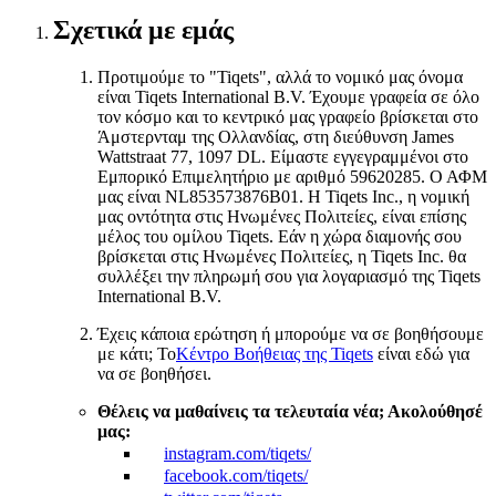
Σχετικά με εμάς
Προτιμούμε το "Tiqets", αλλά το νομικό μας όνομα
είναι Tiqets International B.V. Έχουμε γραφεία σε όλο
τον κόσμο και το κεντρικό μας γραφείο βρίσκεται στο
Άμστερνταμ της Ολλανδίας, στη διεύθυνση James
Wattstraat 77, 1097 DL. Είμαστε εγγεγραμμένοι στο
Εμπορικό Επιμελητήριο με αριθμό 59620285. Ο ΑΦΜ
μας είναι NL853573876B01. Η Tiqets Inc., η νομική
μας οντότητα στις Ηνωμένες Πολιτείες, είναι επίσης
μέλος του ομίλου Tiqets. Εάν η χώρα διαμονής σου
βρίσκεται στις Ηνωμένες Πολιτείες, η Tiqets Inc. θα
συλλέξει την πληρωμή σου για λογαριασμό της Tiqets
International B.V.
Έχεις κάποια ερώτηση ή μπορούμε να σε βοηθήσουμε
με κάτι; Το
Κέντρο Βοήθειας της Tiqets
είναι εδώ για
να σε βοηθήσει.
Θέλεις να μαθαίνεις τα τελευταία νέα; Ακολούθησέ
μας:
instagram.com/tiqets/
facebook.com/tiqets/