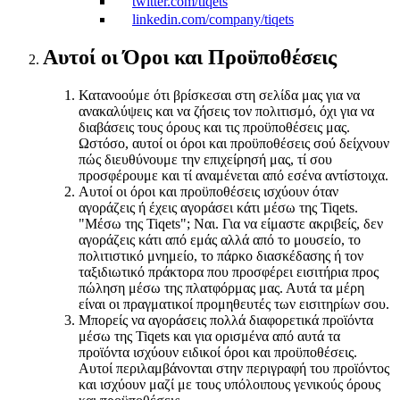
twitter.com/tiqets
linkedin.com/company/tiqets
Αυτοί οι Όροι και Προϋποθέσεις
Κατανοούμε ότι βρίσκεσαι στη σελίδα μας για να
ανακαλύψεις και να ζήσεις τον πολιτισμό, όχι για να
διαβάσεις τους όρους και τις προϋποθέσεις μας.
Ωστόσο, αυτοί οι όροι και προϋποθέσεις σού δείχνουν
πώς διευθύνουμε την επιχείρησή μας, τί σου
προσφέρουμε και τί αναμένεται από εσένα αντίστοιχα.
Αυτοί οι όροι και προϋποθέσεις ισχύουν όταν
αγοράζεις ή έχεις αγοράσει κάτι μέσω της Tiqets.
"Mέσω της Tiqets"; Ναι. Για να είμαστε ακριβείς, δεν
αγοράζεις κάτι από εμάς αλλά από το μουσείο, το
πολιτιστικό μνημείο, το πάρκο διασκέδασης ή τον
ταξιδιωτικό πράκτορα που προσφέρει εισιτήρια προς
πώληση μέσω της πλατφόρμας μας. Αυτά τα μέρη
είναι οι πραγματικοί προμηθευτές των εισιτηρίων σου.
Μπορείς να αγοράσεις πολλά διαφορετικά προϊόντα
μέσω της Tiqets και για ορισμένα από αυτά τα
προϊόντα ισχύουν ειδικοί όροι και προϋποθέσεις.
Αυτοί περιλαμβάνονται στην περιγραφή του προϊόντος
και ισχύουν μαζί με τους υπόλοιπους γενικούς όρους