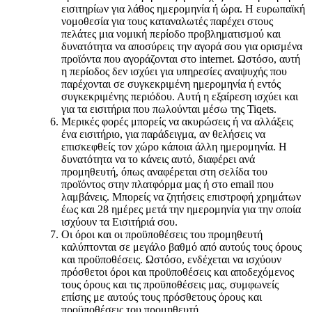
εισιτηρίων για λάθος ημερομηνία ή ώρα. Η ευρωπαϊκή
νομοθεσία για τους καταναλωτές παρέχει στους
πελάτες μια νομική περίοδο προβληματισμού και
δυνατότητα να αποσύρεις την αγορά σου για ορισμένα
προϊόντα που αγοράζονται στο internet. Ωστόσο, αυτή
η περίοδος δεν ισχύει για υπηρεσίες αναψυχής που
παρέχονται σε συγκεκριμένη ημερομηνία ή εντός
συγκεκριμένης περιόδου. Αυτή η εξαίρεση ισχύει και
για τα εισιτήρια που πωλούνται μέσω της Tiqets.
Μερικές φορές μπορείς να ακυρώσεις ή να αλλάξεις
ένα εισιτήριο, για παράδειγμα, αν θελήσεις να
επισκεφθείς τον χώρο κάποια άλλη ημερομηνία. Η
δυνατότητα να το κάνεις αυτό, διαφέρει ανά
προμηθευτή, όπως αναφέρεται στη σελίδα του
προϊόντος στην πλατφόρμα μας ή στο email που
λαμβάνεις. Μπορείς να ζητήσεις επιστροφή χρημάτων
έως και 28 ημέρες μετά την ημερομηνία για την οποία
ισχύουν τα Εισιτήριά σου.
Οι όροι και οι προϋποθέσεις του προμηθευτή
καλύπτονται σε μεγάλο βαθμό από αυτούς τους όρους
και προϋποθέσεις. Ωστόσο, ενδέχεται να ισχύουν
πρόσθετοι όροι και προϋποθέσεις και αποδεχόμενος
τους όρους και τις προϋποθέσεις μας, συμφωνείς
επίσης με αυτούς τους πρόσθετους όρους και
προϋποθέσεις του προμηθευτή.