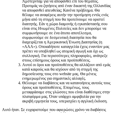
Άμστερνταμ για να αποφανθεί επί του θέματος.
Προτιμάς να ζητήσεις από έναν δικαστή της Ολλανδίας
να αποφανθεί απευθείας; Κανένα πρόβλημα. Θα
θέλαμε να αναφέρεις αυτήν την προτίμηση εντός ενός
μήνα από τη στιγμή που θα προτείνουμε να οριστεί
διαιτητής. Εάν η χώρα διαμονής ή εγκατάστασής σου
είναι στις Ηνωμένες Πολιτείες και δεν μπορούμε να
συμφωνήσουμε σε ένα άτυπο αποτέλεσμα,
συμφωνούμε σε δεσμευτική διαιτησία που θα
διαχειρίζεται η Αμερικανική Ένωση Διαιτησίας (η
«AAA»). Οποιαδήποτε καταγγελία έχεις εναντίον μας
πρέπει να υποβληθεί ως ατομική αγωγή και όχι ως
συλλογική. Για περισσότερες πληροφορίες, ανάτρεξε
στους επίσημους όρους και προϋποθέσεις.
Αυτοί οι όροι και προϋποθέσεις θα αλλάζουν από εμάς
κατά καιρούς και θα ισχύουν από τη στιγμή της
δημοσίευσης τους στο website μας. Θα μένεις
ενημερωμένος για σημαντικές αλλαγές.
Θέλουμε να διαβάσεις και να κατανοήσεις αυτούς τους
όρους και προϋποθέσεις. Επομένως, τους
μεταφράσαμε στις γλώσσες που είναι διαθέσιμες στην
πλατφόρμα μας. Όταν υπάρχει αμφιβολία για την
ακριβή ερμηνεία τους, υπερισχύει η αγγλική έκδοση.
Αυτό ήταν. Σε ευχαριστούμε που αφιερώσες χρόνο να διαβάσεις