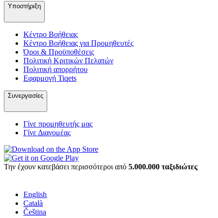
Υποστήριξη
Κέντρο Βοήθειας
Κέντρο Βοήθειας για Προμηθευτές
Όροι & Προϋποθέσεις
Πολιτική Κριτικών Πελατών
Πολιτική απορρήτου
Εφαρμογή Tiqets
Συνεργασίες
Γίνε προμηθευτής μας
Γίνε Διανομέας
Την έχουν κατεβάσει περισσότεροι από
5.000.000 ταξιδιώτες
English
Català
Čeština