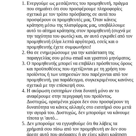
Ενεργούμε ως μεσάζοντες του προμηθευτή, πράγμα
που σημαίνει ότι σου προσφέρουμε πληροφορίες
σχετικά με τον τρόπο πρόσβασης σε αυτά που
προσφέρουν οι προμηθευτές μας. Όταν κάνεις
κράτηση μέσω της πλατφόρμας μας, υποβάλλουμε
αυτό το αίτημα κράτησης στον προμηθευτή (συχνά με
την ταχύτητα του φωτός) και, αν αυτό εγκριθεί από τον
προμηθευτή (λίγα λεπτά αργότερα), εσείς και ο
προμηθευτής έχετε συμφωνήσει!
Θα σε ενημερώσουμε για την κατάσταση της
παραγγελίας σου μέσω email και γραπτού μηνύματος.
Ο προμηθευτής μπορεί να επιβάλει πρόσθετους όρους
και προϋποθέσεις που σχετίζονται με τη χρήση του
προϊόντος ή των υπηρεσιών που παρέχονται από τον
προμηθευτή, για παράδειγμα, συγκεκριμένους κανόνες
σχετικά με την επίσκεψή σου.
Η ακύρωση εισιτηρίων είναι δυνατή μόνο αν το
αναφέρουμε στην περιγραφή του προϊόντος.
Δυστυχώς, ορισμένοι χώροι δεν σου προσφέρουν τη
δυνατότητα να κάνεις αλλαγές στο εισιτήριό σου μετά
την αγορά του. Δυστυχώς, δεν μπορούμε να κάνουμε
τίποτα γι 'αυτό...
Δεν μπορούμε να εγγυηθούμε ότι θα λάβεις τα
χρήματά σου πίσω από τον προμηθευτή αν δεν σου
άρεσε αυτό που αγόρασες ή αν είχες κάνει κράτηση