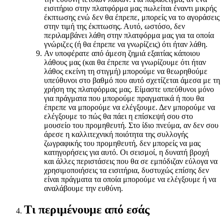
εισιτήριο στην πλατφόρμα μας πωλείται έναντι μικρής
έκπτωσης ενώ δεν θα έπρεπε, μπορείς να το αγοράσεις
στην τιμή της έκπτωσης. Αυτό, ωστόσο, δεν
περιλαμβάνει λάθη στην πλατφόρμα μας για τα οποία
γνώριζες (ή θα έπρεπε να γνωρίζεις) ότι ήταν λάθη.
Αν υποφέρατε από άμεση ζημιά εξαιτίας κάποιου
λάθους μας (και θα έπρεπε να γνωρίζουμε ότι ήταν
λάθος εκείνη τη στιγμή) μπορούμε να θεωρηθούμε
υπεύθυνοι στο βαθμό που αυτό σχετίζεται άμεσα με τη
χρήση της πλατφόρμας μας. Είμαστε υπεύθυνοι μόνο
για πράγματα που μπορούμε πραγματικά ή που θα
έπρεπε να μπορούμε να ελέγξουμε. Δεν μπορούμε να
ελέγξουμε το πώς θα πάει η επίσκεψή σου στο
μουσείο του προμηθευτή. Στο ίδιο πνεύμα, αν δεν σου
άρεσε η καλλιτεχνική ποιότητα της συλλογής
ζωγραφικής του προμηθευτή, δεν μπορείς να μας
κατηγορήσεις για αυτό. Οι σεισμοί, η δυνατή βροχή
και άλλες περιστάσεις που θα σε εμπόδιζαν εύλογα να
χρησιμοποιήσεις τα εισιτήρια, δυστυχώς επίσης δεν
είναι πράγματα τα οποία μπορούμε να ελέγξουμε ή να
αναλάβουμε την ευθύνη.
Τι περιμένουμε από εσάς