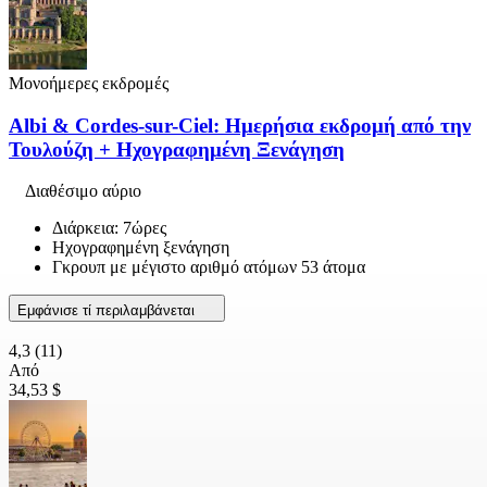
Μονοήμερες εκδρομές
Albi & Cordes-sur-Ciel: Ημερήσια εκδρομή από την
Τουλούζη + Ηχογραφημένη Ξενάγηση
Διαθέσιμο αύριο
Διάρκεια: 7ώρες
Ηχογραφημένη ξενάγηση
Γκρουπ με μέγιστο αριθμό ατόμων 53 άτομα
Εμφάνισε τί περιλαμβάνεται
4,3
(11)
Από
34,53 $