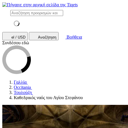
Βοήθεια
el / USD
Αναζήτηση
Συνδέσου εδώ
Γαλλία
Occitania
Τουλούζη
Καθεδρικός ναός του Αγίου Στεφάνου