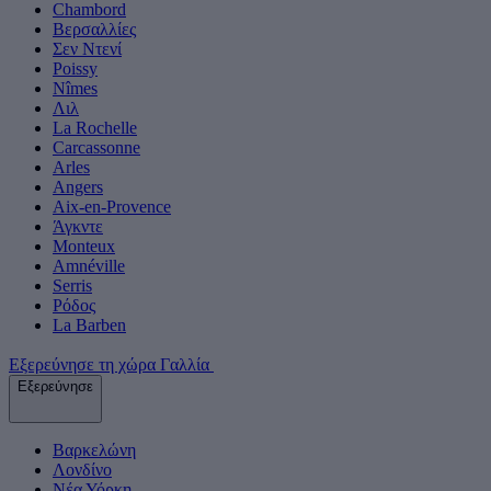
Chambord
Βερσαλλίες
Σεν Ντενί
Poissy
Nîmes
Λιλ
La Rochelle
Carcassonne
Arles
Angers
Aix-en-Provence
Άγκντε
Monteux
Amnéville
Serris
Ρόδος
La Barben
Εξερεύνησε τη χώρα Γαλλία
Εξερεύνησε
Βαρκελώνη
Λονδίνο
Νέα Υόρκη