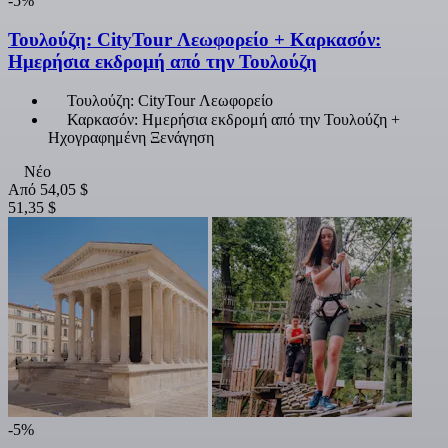
-5%
Τουλούζη: CityTour Λεωφορείο + Καρκασόν:
Ημερήσια εκδρομή από την Τουλούζη
Τουλούζη: CityTour Λεωφορείο
Καρκασόν: Ημερήσια εκδρομή από την Τουλούζη +
Ηχογραφημένη Ξενάγηση
Νέο
Από
54,05 $
51,35 $
-5%