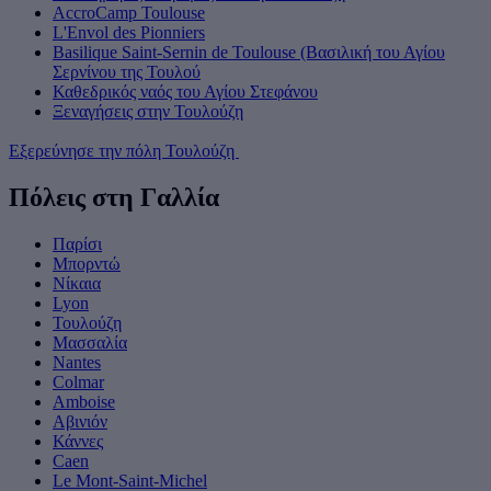
AccroCamp Toulouse
L'Envol des Pionniers
Basilique Saint-Sernin de Toulouse (Βασιλική του Αγίου
Σερνίνου της Τουλού
Καθεδρικός ναός του Αγίου Στεφάνου
Ξεναγήσεις στην Τουλούζη
Εξερεύνησε την πόλη Τουλούζη
Πόλεις στη Γαλλία
Παρίσι
Μπορντώ
Νίκαια
Lyon
Τουλούζη
Μασσαλία
Nantes
Colmar
Amboise
Αβινιόν
Κάννες
Caen
Le Mont-Saint-Michel