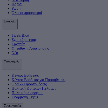
Παρίσι
Ρώμη
Όλοι οι προορισμοί
Εταιρεία
Tiqets Βlog
Σχετικά με εμάς
Εργασία
Υπεύθυνη Γνωστοποίηση
Νέα
Υποστήριξη
Κέντρο Βοήθειας
Κέντρο Βοήθειας για Προμηθευτές
Όροι & Προϋποθέσεις
Πολιτική Κριτικών Πελατών
Πολιτική απορρήτου
Εφαρμογή Tiqets
Συνεργασίες