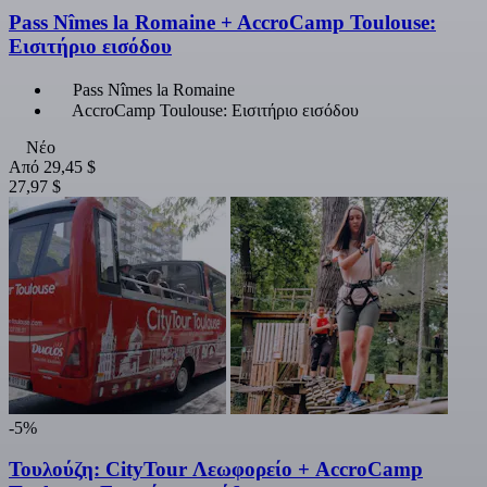
Pass Nîmes la Romaine + AccroCamp Toulouse:
Εισιτήριο εισόδου
Pass Nîmes la Romaine
AccroCamp Toulouse: Εισιτήριο εισόδου
Νέο
Από
29,45 $
27,97 $
-5%
Τουλούζη: CityTour Λεωφορείο + AccroCamp