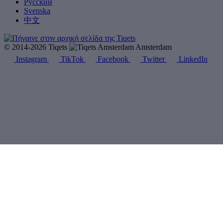
Русский
Svenska
中文
© 2014-2026 Tiqets
Amsterdam
Instagram
TikTok
Facebook
Twitter
LinkedIn