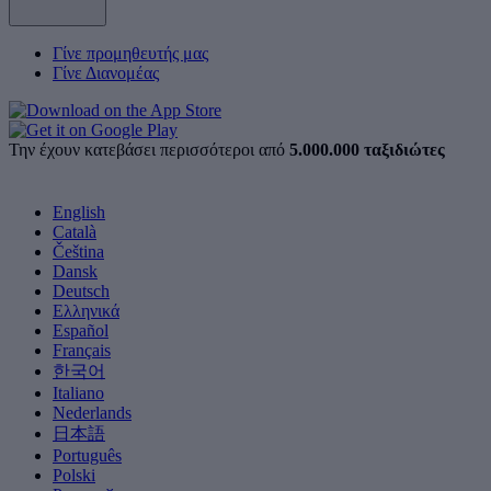
Γίνε προμηθευτής μας
Γίνε Διανομέας
Την έχουν κατεβάσει περισσότεροι από
5.000.000 ταξιδιώτες
English
Català
Čeština
Dansk
Deutsch
Ελληνικά
Español
Français
한국어
Italiano
Nederlands
日本語
Português
Polski