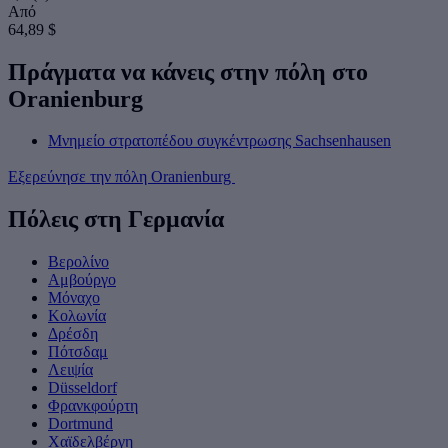
Από
64,89 $
Πράγματα να κάνεις στην πόλη στο
Oranienburg
Μνημείο στρατοπέδου συγκέντρωσης Sachsenhausen
Εξερεύνησε την πόλη Oranienburg
Πόλεις στη Γερμανία
Βερολίνο
Αμβούργο
Μόναχο
Κολωνία
Δρέσδη
Πότσδαμ
Λειψία
Düsseldorf
Φρανκφούρτη
Dortmund
Χαϊδελβέργη