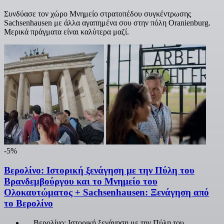
Συνδύασε τον χώρο Μνημείο στρατοπέδου συγκέντρωσης
Sachsenhausen με άλλα αγαπημένα σου στην πόλη Oranienburg.
Μερικά πράγματα είναι καλύτερα μαζί.
-5%
Βερολίνο: Ιστορική ξενάγηση με την Πύλη του
Βρανδεμβούργου και το Μνημείο του
Ολοκαυτώματος + Sachsenhausen: Ξενάγηση από
το Βερολίνο
Βερολίνο: Ιστορική ξενάγηση με την Πύλη του