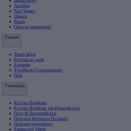
Βαρκελώνη
Λονδίνο
Νέα Υόρκη
Παρίσι
Ρώμη
Όλοι οι προορισμοί
Εταιρεία
Tiqets Βlog
Σχετικά με εμάς
Εργασία
Υπεύθυνη Γνωστοποίηση
Νέα
Υποστήριξη
Κέντρο Βοήθειας
Κέντρο Βοήθειας για Προμηθευτές
Όροι & Προϋποθέσεις
Πολιτική Κριτικών Πελατών
Πολιτική απορρήτου
Εφαρμογή Tiqets