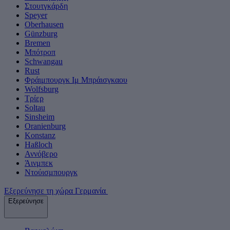
Στουτγκάρδη
Speyer
Oberhausen
Günzburg
Bremen
Μπότροπ
Schwangau
Rust
Φράιμπουργκ Ιμ Μπράισγκαου
Wolfsburg
Τρίερ
Soltau
Sinsheim
Oranienburg
Konstanz
Haßloch
Αννόβερο
Άινμπεκ
Ντούισμπουργκ
Εξερεύνησε τη χώρα Γερμανία
Εξερεύνησε