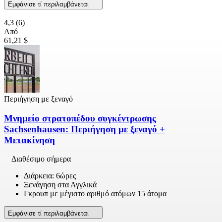
Εμφάνισε τί περιλαμβάνεται
4,3
(6)
Από
61,21 $
Περιήγηση με ξεναγό
Μνημείο στρατοπέδου συγκέντρωσης
Sachsenhausen: Περιήγηση με ξεναγό +
Μετακίνηση
Διαθέσιμο σήμερα
Διάρκεια: 6ώρες
Ξενάγηση στα Αγγλικά
Γκρουπ με μέγιστο αριθμό ατόμων 15 άτομα
Εμφάνισε τί περιλαμβάνεται