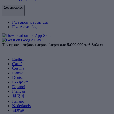
Συνεργασίες
Γίνε προμηθευτής μας
Γίνε Διανομέας
Την έχουν κατεβάσει περισσότεροι από
5.000.000 ταξιδιώτες
English
Català
Čeština
Dansk
Deutsch
Ελληνικά
Español
Français
한국어
Italiano
Nederlands
日本語