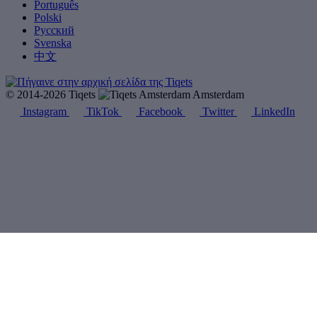
Português
Polski
Русский
Svenska
中文
© 2014-2026 Tiqets
Amsterdam
Instagram
TikTok
Facebook
Twitter
LinkedIn