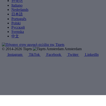
한국어
Italiano
Nederlands
日本語
Português
Polski
Русский
Svenska
中文
© 2014-2026 Tiqets
Amsterdam
Instagram
TikTok
Facebook
Twitter
LinkedIn