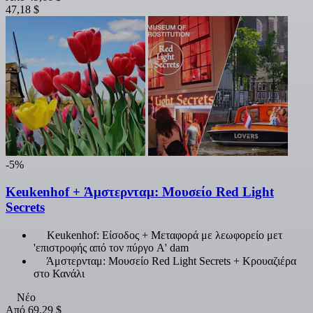
47,18 $
-5%
Keukenhof + Άμστερνταμ: Μουσείο Red Light
Secrets
Keukenhof: Είσοδος + Μεταφορά με λεωφορείο μετ
'επιστροφής από τον πύργο A' dam
Άμστερνταμ: Μουσείο Red Light Secrets + Κρουαζιέρα
στο Κανάλι
Νέο
Από
69,29 $