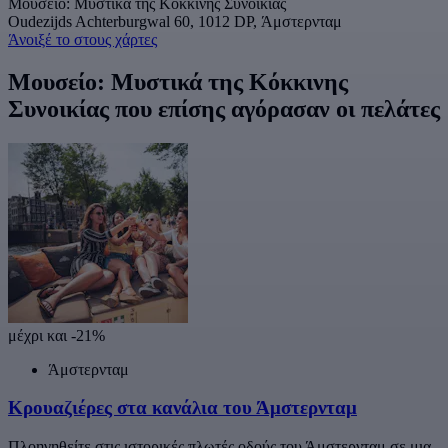
Μουσείο: Μυστικά της Κόκκινης Συνοικίας
Oudezijds Achterburgwal 60, 1012 DP, Άμστερνταμ
Άνοιξέ το στους χάρτες
Μουσείο: Μυστικά της Κόκκινης
Συνοικίας που επίσης αγόρασαν οι πελάτες
μέχρι και -21%
Άμστερνταμ
Κρουαζιέρες στα κανάλια του Άμστερνταμ
Πλοηγηθείτε στις ιστορικές πλωτές οδούς του Άμστερνταμ σε μια