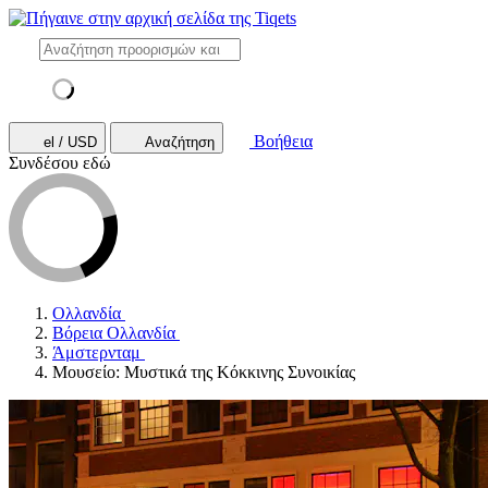
Βοήθεια
el / USD
Αναζήτηση
Συνδέσου εδώ
Ολλανδία
Βόρεια Ολλανδία
Άμστερνταμ
Μουσείο: Μυστικά της Κόκκινης Συνοικίας