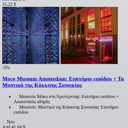
31,22 $
-5%
Moco Museum Amsterdam: Εισιτήριο εισόδου + Τα
Μυστικά της Κόκκινης Συνοικίας
Μουσείο Μόκο στο Άμστερνταμ: Εισιτήριο εισόδου +
Ακουστικός οδηγός
Μουσείο: Μυστικά της Κόκκινης Συνοικίας: Εισιτήριο
εισόδου
Νέο
Από
41,64 $