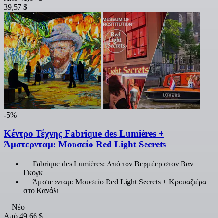
39,57 $
-5%
Κέντρο Τέχνης Fabrique des Lumières +
Άμστερνταμ: Μουσείο Red Light Secrets
Fabrique des Lumières: Από τον Βερμέερ στον Βαν
Γκογκ
Άμστερνταμ: Μουσείο Red Light Secrets + Κρουαζιέρα
στο Κανάλι
Νέο
Από
49,66 $