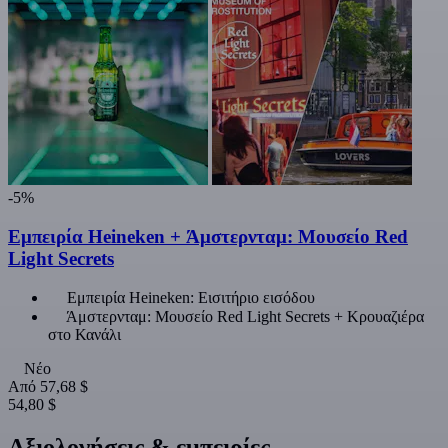
-5%
Εμπειρία Heineken + Άμστερνταμ: Μουσείο Red
Light Secrets
Εμπειρία Heineken: Εισιτήριο εισόδου
Άμστερνταμ: Μουσείο Red Light Secrets + Κρουαζιέρα
στο Κανάλι
Νέο
Από
57,68 $
54,80 $
Αξιολογήσεις & εμπειρίες