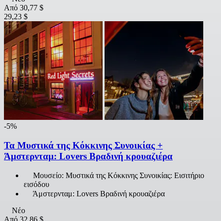
Από
30,77 $
29,23 $
-5%
Τα Μυστικά της Κόκκινης Συνοικίας +
Άμστερνταμ: Lovers Βραδινή κρουαζιέρα
Μουσείο: Μυστικά της Κόκκινης Συνοικίας: Εισιτήριο
εισόδου
Άμστερνταμ: Lovers Βραδινή κρουαζιέρα
Νέο
Από
32,86 $