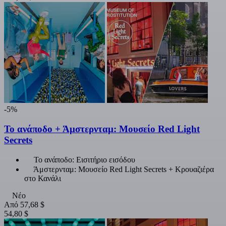
-5%
Το ανάποδο + Άμστερνταμ: Μουσείο Red Light
Secrets
Το ανάποδο: Εισιτήριο εισόδου
Άμστερνταμ: Μουσείο Red Light Secrets + Κρουαζιέρα
στο Κανάλι
Νέο
Από
57,68 $
54,80 $