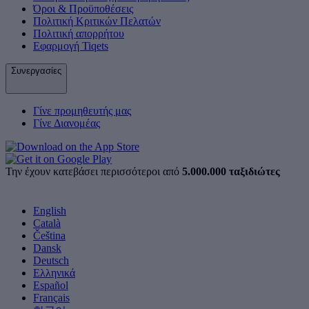
Όροι & Προϋποθέσεις
Πολιτική Κριτικών Πελατών
Πολιτική απορρήτου
Εφαρμογή Tiqets
Συνεργασίες
Γίνε προμηθευτής μας
Γίνε Διανομέας
Την έχουν κατεβάσει περισσότεροι από
5.000.000 ταξιδιώτες
English
Català
Čeština
Dansk
Deutsch
Ελληνικά
Español
Français