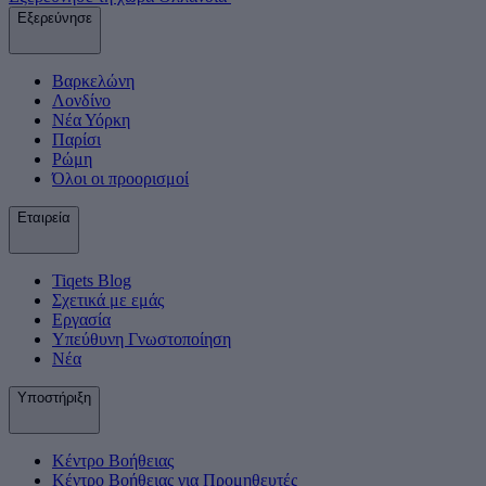
Εξερεύνησε
Βαρκελώνη
Λονδίνο
Νέα Υόρκη
Παρίσι
Ρώμη
Όλοι οι προορισμοί
Εταιρεία
Tiqets Βlog
Σχετικά με εμάς
Εργασία
Υπεύθυνη Γνωστοποίηση
Νέα
Υποστήριξη
Κέντρο Βοήθειας
Κέντρο Βοήθειας για Προμηθευτές