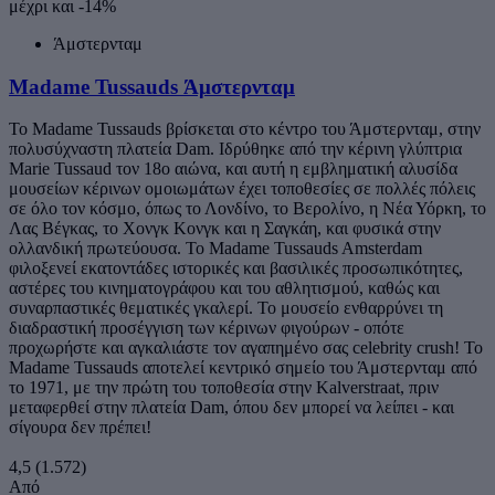
μέχρι και -14%
Άμστερνταμ
Madame Tussauds Άμστερνταμ
Το Madame Tussauds βρίσκεται στο κέντρο του Άμστερνταμ, στην
πολυσύχναστη πλατεία Dam. Ιδρύθηκε από την κέρινη γλύπτρια
Marie Tussaud τον 18ο αιώνα, και αυτή η εμβληματική αλυσίδα
μουσείων κέρινων ομοιωμάτων έχει τοποθεσίες σε πολλές πόλεις
σε όλο τον κόσμο, όπως το Λονδίνο, το Βερολίνο, η Νέα Υόρκη, το
Λας Βέγκας, το Χονγκ Κονγκ και η Σαγκάη, και φυσικά στην
ολλανδική πρωτεύουσα. Το Madame Tussauds Amsterdam
φιλοξενεί εκατοντάδες ιστορικές και βασιλικές προσωπικότητες,
αστέρες του κινηματογράφου και του αθλητισμού, καθώς και
συναρπαστικές θεματικές γκαλερί. Το μουσείο ενθαρρύνει τη
διαδραστική προσέγγιση των κέρινων φιγούρων - οπότε
προχωρήστε και αγκαλιάστε τον αγαπημένο σας celebrity crush! Το
Madame Tussauds αποτελεί κεντρικό σημείο του Άμστερνταμ από
το 1971, με την πρώτη του τοποθεσία στην Kalverstraat, πριν
μεταφερθεί στην πλατεία Dam, όπου δεν μπορεί να λείπει - και
σίγουρα δεν πρέπει!
4,5
(1.572)
Από