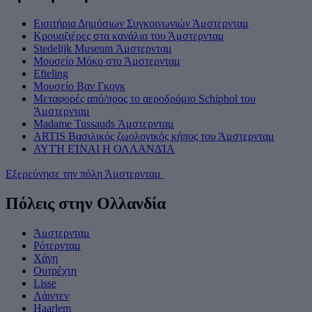
Εισιτήρια Δημόσιων Συγκοινωνιών Άμστερνταμ
Κρουαζιέρες στα κανάλια του Άμστερνταμ
Stedelijk Museum Άμστερνταμ
Μουσείο Μόκο στο Άμστερνταμ
Efteling
Μουσείο Βαν Γκογκ
Μεταφορές από/προς το αεροδρόμιο Schiphol του
Άμστερνταμ
Madame Tussauds Άμστερνταμ
ARTIS Βασιλικός ζωολογικός κήπος του Άμστερνταμ
ΑΥΤΉ ΕΊΝΑΙ Η ΟΛΛΑΝΔΊΑ
Εξερεύνησε την πόλη Άμστερνταμ
Πόλεις στην Ολλανδία
Άμστερνταμ
Ρότερνταμ
Χάγη
Ουτρέχτη
Lisse
Λάιντεν
Haarlem