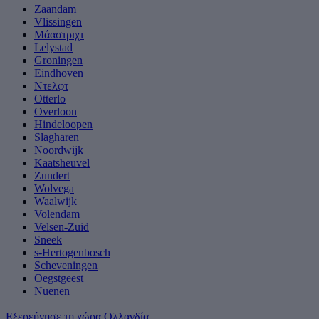
Zaandam
Vlissingen
Μάαστριχτ
Lelystad
Groningen
Eindhoven
Ντελφτ
Otterlo
Overloon
Hindeloopen
Slagharen
Noordwijk
Kaatsheuvel
Zundert
Wolvega
Waalwijk
Volendam
Velsen-Zuid
Sneek
s-Hertogenbosch
Scheveningen
Oegstgeest
Nuenen
Εξερεύνησε τη χώρα Ολλανδία