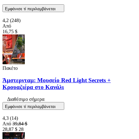
Εμφάνισε τί περιλαμβάνεται
4,2
(248)
Από
16,75 $
Πακέτο
Άμστερνταμ: Μουσείο Red Light Secrets +
Κρουαζιέρα στο Κανάλι
Διαθέσιμο σήμερα
Εμφάνισε τί περιλαμβάνεται
4,3
(14)
Από
39,84 $
28,87 $
28