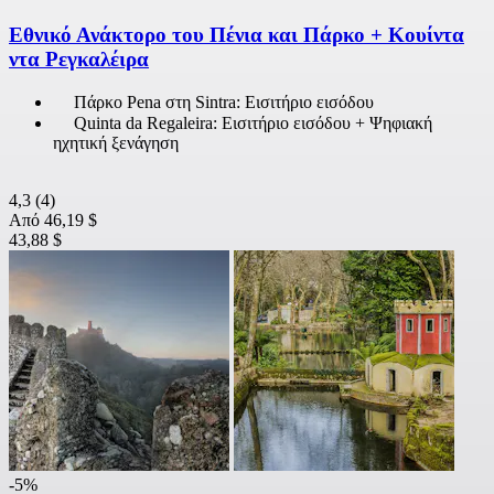
Εθνικό Ανάκτορο του Πένια και Πάρκο + Κουίντα
ντα Ρεγκαλέιρα
Πάρκο Pena στη Sintra: Εισιτήριο εισόδου
Quinta da Regaleira: Εισιτήριο εισόδου + Ψηφιακή
ηχητική ξενάγηση
4,3
(4)
Από
46,19 $
43,88 $
-5%