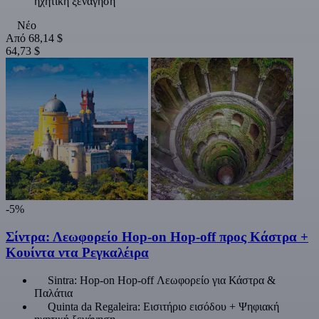
ηχητική ξενάγηση
Νέο
Από
68,14 $
64,73 $
-5%
Σίντρα: Λεωφορείο Hop-on Hop-off προς Κάστρα +
Κουίντα ντα Ρεγκαλέιρα
Sintra: Hop-on Hop-off Λεωφορείο για Κάστρα &
Παλάτια
Quinta da Regaleira: Εισιτήριο εισόδου + Ψηφιακή