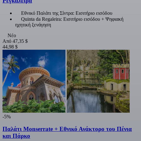
Ρεγκαλέιρα
Εθνικό Παλάτι της Σίντρα: Εισιτήριο εισόδου
Quinta da Regaleira: Εισιτήριο εισόδου + Ψηφιακή
ηχητική ξενάγηση
Νέο
Από
47,35 $
44,98 $
-5%
Παλάτι Monserrate + Εθνικό Ανάκτορο του Πένια
και Πάρκο