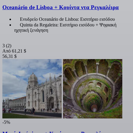
Oceanário de Lisboa + Κουίντα ντα Ρεγκαλέιρα
Ενυδρείο Oceanário de Lisboa: Εισιτήριο εισόδου
Quinta da Regaleira: Εισιτήριο εισόδου + Ψηφιακή
ηχητική ξενάγηση
3
(2)
Από
61,21 $
56,31 $
-5%