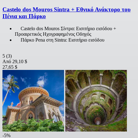
Castelo dos Mouros Sintra + Εθνικό Ανάκτορο του
Πένια και Πάρκο
Castelo dos Mouros Σίντρα: Εισιτήριο εισόδου +
Προαιρετικός Ηχογραφημένος Οδηγός
Πάρκο Pena στη Sintra: Εισιτήριο εισόδου
5
(3)
Από
29,10 $
27,65 $
-5%