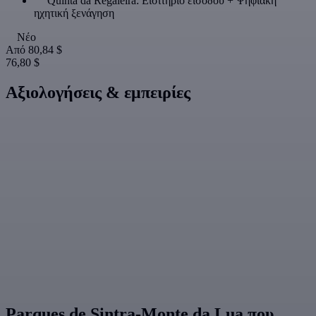
Quinta da Regaleira: Εισιτήριο εισόδου + Ψηφιακή
ηχητική ξενάγηση
Νέο
Από
80,84 $
76,80 $
Αξιολογήσεις & εμπειρίες
Parques de Sintra-Monte da Lua που