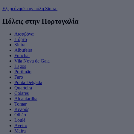
Εξερεύνησε την πόλη Sintra
Πόλεις στην Πορτογαλία
Λισαβόνα
Πόρτο
Sintra
Albufeira
Funchal
Vila Nova de Gaia
Lagos
Portimão
Faro
Ponta Delgada
Quarteira
Colares
Alcantarilha
Tomar
Κελούζ
Olhão
Loulé
Aveiro
Mafra