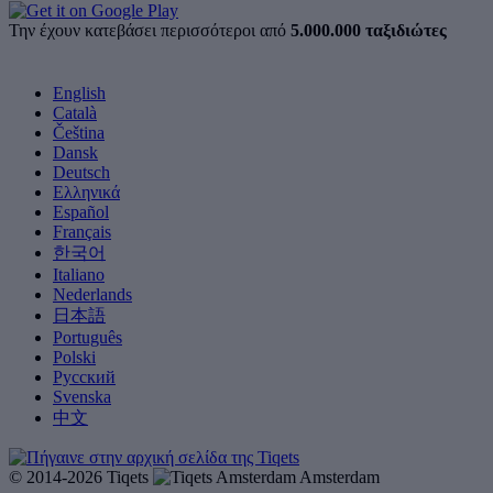
Την έχουν κατεβάσει περισσότεροι από
5.000.000 ταξιδιώτες
English
Català
Čeština
Dansk
Deutsch
Ελληνικά
Español
Français
한국어
Italiano
Nederlands
日本語
Português
Polski
Русский
Svenska
中文
© 2014-2026 Tiqets
Amsterdam