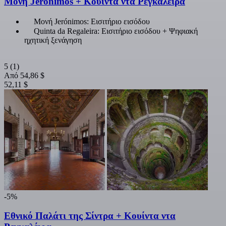
Μονή Jerónimos + Κουίντα ντα Ρεγκαλέιρα
Μονή Jerónimos: Εισιτήριο εισόδου
Quinta da Regaleira: Εισιτήριο εισόδου + Ψηφιακή
ηχητική ξενάγηση
5
(1)
Από
54,86 $
52,11 $
-5%
Εθνικό Παλάτι της Σίντρα + Κουίντα ντα