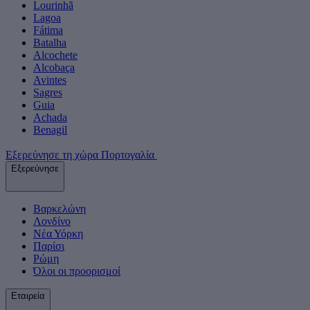
Lourinhã
Lagoa
Fátima
Batalha
Alcochete
Alcobaça
Avintes
Sagres
Guia
Achada
Benagil
Εξερεύνησε τη χώρα Πορτογαλία
Εξερεύνησε
Βαρκελώνη
Λονδίνο
Νέα Υόρκη
Παρίσι
Ρώμη
Όλοι οι προορισμοί
Εταιρεία