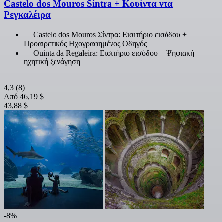
Castelo dos Mouros Sintra + Κουίντα ντα
Ρεγκαλέιρα
Castelo dos Mouros Σίντρα: Εισιτήριο εισόδου +
Προαιρετικός Ηχογραφημένος Οδηγός
Quinta da Regaleira: Εισιτήριο εισόδου + Ψηφιακή
ηχητική ξενάγηση
4,3
(8)
Από
46,19 $
43,88 $
-8%