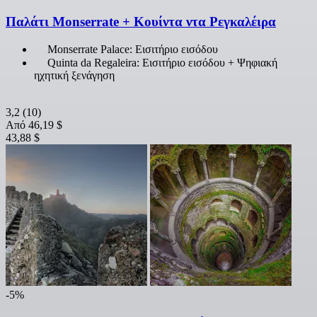
Παλάτι Monserrate + Κουίντα ντα Ρεγκαλέιρα
Monserrate Palace: Εισιτήριο εισόδου
Quinta da Regaleira: Εισιτήριο εισόδου + Ψηφιακή
ηχητική ξενάγηση
3,2
(10)
Από
46,19 $
43,88 $
-5%