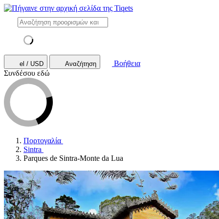
Βοήθεια
el / USD
Αναζήτηση
Συνδέσου εδώ
Πορτογαλία
Sintra
Parques de Sintra-Monte da Lua