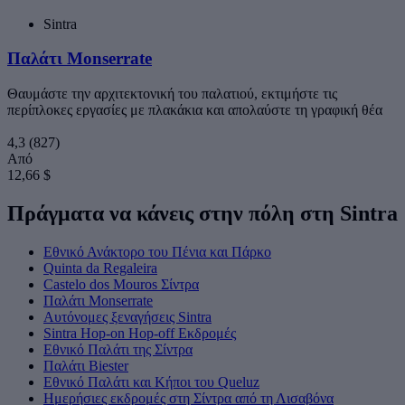
Sintra
Παλάτι Monserrate
Θαυμάστε την αρχιτεκτονική του παλατιού, εκτιμήστε τις
περίπλοκες εργασίες με πλακάκια και απολαύστε τη γραφική θέα
4,3
(827)
Από
12,66 $
Πράγματα να κάνεις στην πόλη στη Sintra
Εθνικό Ανάκτορο του Πένια και Πάρκο
Quinta da Regaleira
Castelo dos Mouros Σίντρα
Παλάτι Monserrate
Αυτόνομες ξεναγήσεις Sintra
Sintra Hop-on Hop-off Εκδρομές
Εθνικό Παλάτι της Σίντρα
Παλάτι Biester
Εθνικό Παλάτι και Κήποι του Queluz
Ημερήσιες εκδρομές στη Σίντρα από τη Λισαβόνα