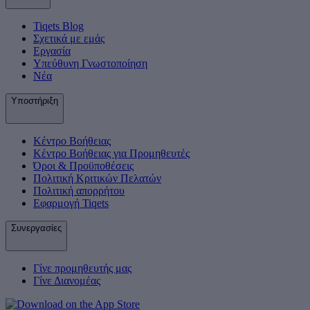
Tiqets Βlog
Σχετικά με εμάς
Εργασία
Υπεύθυνη Γνωστοποίηση
Νέα
Υποστήριξη
Κέντρο Βοήθειας
Κέντρο Βοήθειας για Προμηθευτές
Όροι & Προϋποθέσεις
Πολιτική Κριτικών Πελατών
Πολιτική απορρήτου
Εφαρμογή Tiqets
Συνεργασίες
Γίνε προμηθευτής μας
Γίνε Διανομέας