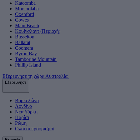
Katoomba
Mooloolaba
Oxenford
Cowes
Main Beach
Κουίνσλαντ (Περιοχή)
Busselton
Ballarat
Coomera
Byron Bay
Tamborine Mountain
Phillip Island
Εξερεύνησε τη χώρα Αυστραλία
Εξερεύνησε
Βαρκελώνη
Λονδίνο
Νέα Υόρκη
Παρίσι
Ρώμη
Όλοι οι προορισμοί
Εταιρεία