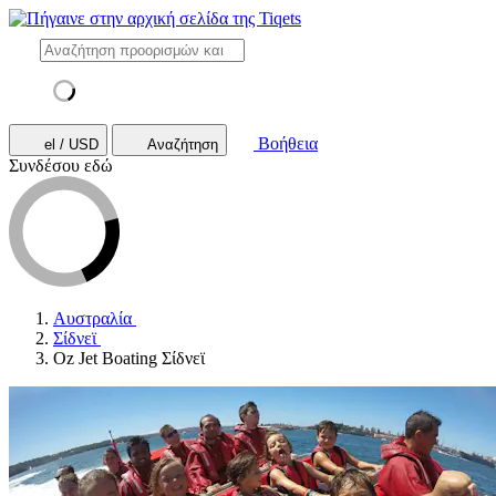
Βοήθεια
el / USD
Αναζήτηση
Συνδέσου εδώ
Αυστραλία
Σίδνεϊ
Oz Jet Boating Σίδνεϊ