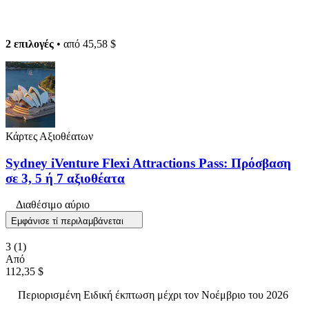
2 επιλογές
• από
45,58 $
Κάρτες Αξιοθέατων
Sydney iVenture Flexi Attractions Pass: Πρόσβαση
σε 3, 5 ή 7 αξιοθέατα
Διαθέσιμο αύριο
Εμφάνισε τί περιλαμβάνεται
3
(1)
Από
112,35 $
Περιορισμένη Ειδική έκπτωση μέχρι τον Νοέμβριο του 2026