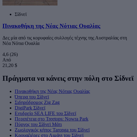
Σίδνεϊ
Πινακοθήκη της Νέας Νότιας Ουαλίας
Δες μία από τις κορυφαίες συλλογές τέχνης της Αυστραλίας στη
Νέα Νότια Ουαλία
4,6
(26)
Από
21,20 $
Πράγματα να κάνεις στην πόλη στο Σίδνεϊ
Πινακοθήκη της Νέας Νότιας Ουαλίας
Όπερα του Σίδνεϊ
Σιδηρόδρομος Zig Zag
DigiPark Σίδνεϊ
Ενυδρείο SEA LIFE του Σίδνεϊ
Περιπέτεια στο Treetops: Nowra Park
Πύργος του Σίδνεϊ Μάτι
Ζωολογικός κήπος Taronga του Σίδνεϊ
Κρουαζιέρες στο Λιμάνι του Σίδνεϊ