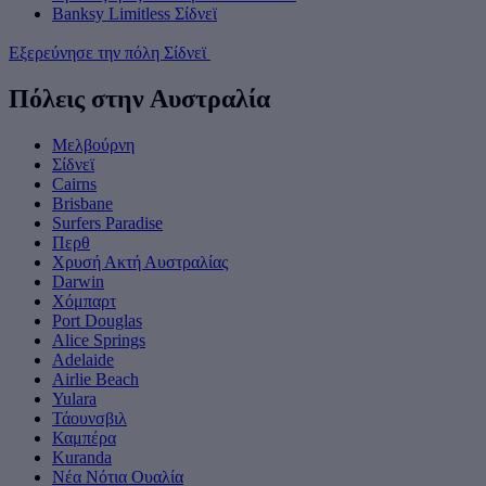
Banksy Limitless Σίδνεϊ
Εξερεύνησε την πόλη Σίδνεϊ
Πόλεις στην Αυστραλία
Μελβούρνη
Σίδνεϊ
Cairns
Brisbane
Surfers Paradise
Περθ
Χρυσή Ακτή Αυστραλίας
Darwin
Χόμπαρτ
Port Douglas
Alice Springs
Adelaide
Airlie Beach
Yulara
Τάουνσβιλ
Καμπέρα
Kuranda
Νέα Νότια Ουαλία