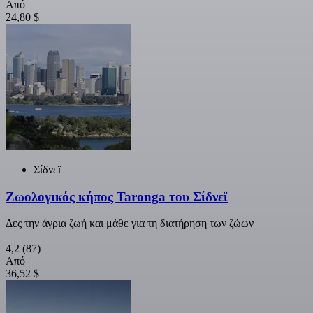
Από
24,80 $
Σίδνεϊ
Ζωολογικός κήπος Taronga του Σίδνεϊ
Δες την άγρια ζωή και μάθε για τη διατήρηση των ζώων
4,2
(87)
Από
36,52 $