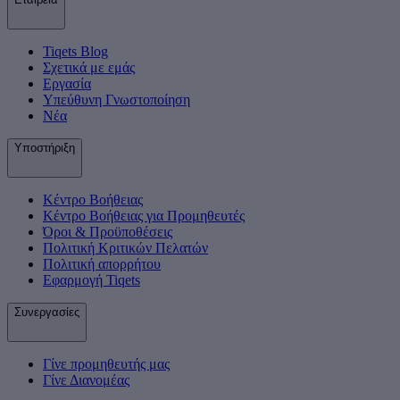
Tiqets Βlog
Σχετικά με εμάς
Εργασία
Υπεύθυνη Γνωστοποίηση
Νέα
Υποστήριξη
Κέντρο Βοήθειας
Κέντρο Βοήθειας για Προμηθευτές
Όροι & Προϋποθέσεις
Πολιτική Κριτικών Πελατών
Πολιτική απορρήτου
Εφαρμογή Tiqets
Συνεργασίες
Γίνε προμηθευτής μας
Γίνε Διανομέας