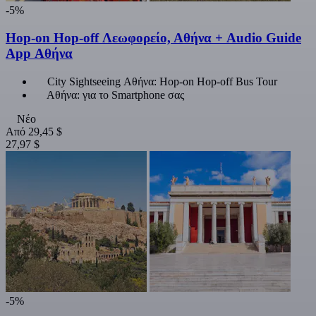
-5%
Hop-on Hop-off Λεωφορείο, Αθήνα + Audio Guide
App Αθήνα
City Sightseeing Αθήνα: Hop-on Hop-off Bus Tour
Αθήνα: για το Smartphone σας
Νέο
Από
29,45 $
27,97 $
-5%