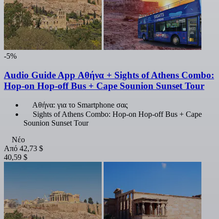
-5%
Audio Guide App Αθήνα + Sights of Athens Combo:
Hop-on Hop-off Bus + Cape Sounion Sunset Tour
Αθήνα: για το Smartphone σας
Sights of Athens Combo: Hop-on Hop-off Bus + Cape
Sounion Sunset Tour
Νέο
Από
42,73 $
40,59 $