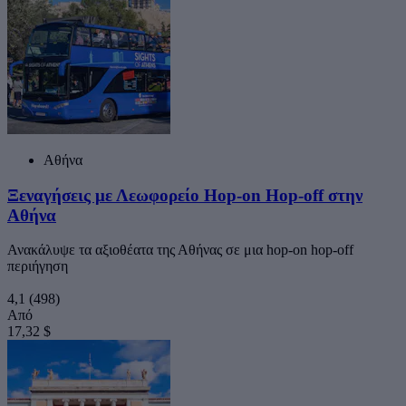
Αθήνα
Ξεναγήσεις με Λεωφορείο Hop-on Hop-off στην
Αθήνα
Ανακάλυψε τα αξιοθέατα της Αθήνας σε μια hop-on hop-off
περιήγηση
4,1
(498)
Από
17,32 $