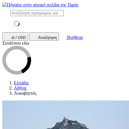
Βοήθεια
el / USD
Αναζήτηση
Συνδέσου εδώ
Ελλάδα
Αθήνα
Λυκαβηττός