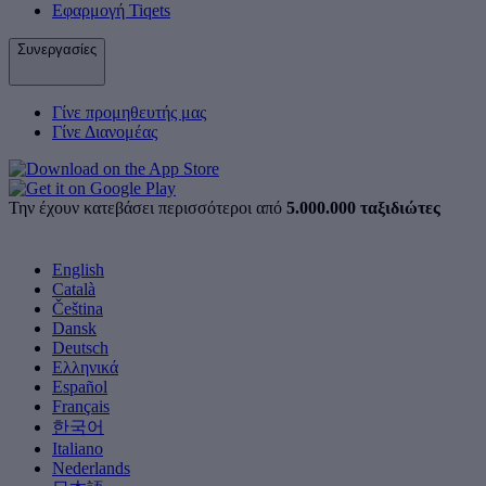
Εφαρμογή Tiqets
Συνεργασίες
Γίνε προμηθευτής μας
Γίνε Διανομέας
Την έχουν κατεβάσει περισσότεροι από
5.000.000 ταξιδιώτες
English
Català
Čeština
Dansk
Deutsch
Ελληνικά
Español
Français
한국어
Italiano
Nederlands