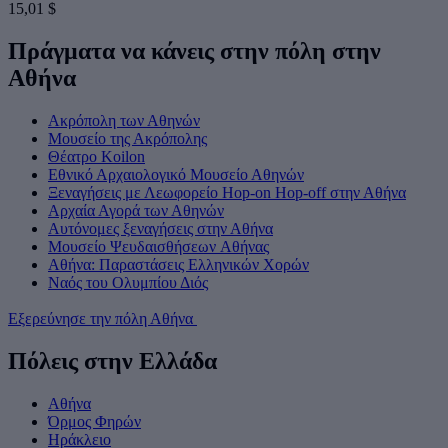
15,01 $
Πράγματα να κάνεις στην πόλη στην
Αθήνα
Ακρόπολη των Αθηνών
Μουσείο της Ακρόπολης
Θέατρο Koilon
Εθνικό Αρχαιολογικό Μουσείο Αθηνών
Ξεναγήσεις με Λεωφορείο Hop-on Hop-off στην Αθήνα
Αρχαία Αγορά των Αθηνών
Αυτόνομες ξεναγήσεις στην Αθήνα
Mουσείο Ψευδαισθήσεων Aθήνας
Αθήνα: Παραστάσεις Ελληνικών Χορών
Ναός του Ολυμπίου Διός
Εξερεύνησε την πόλη Αθήνα
Πόλεις στην Ελλάδα
Αθήνα
Όρμος Φηρών
Ηράκλειο