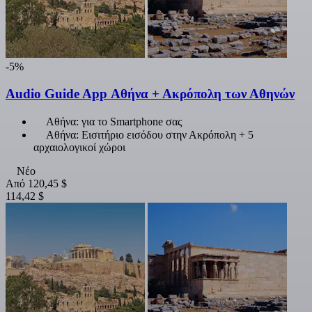
-5%
Audio Guide App Αθήνα + Ακρόπολη των Αθηνών
Αθήνα: για το Smartphone σας
Αθήνα: Εισιτήριο εισόδου στην Ακρόπολη + 5
αρχαιολογικοί χώροι
Νέο
Από
120,45 $
114,42 $