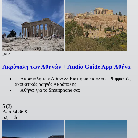
-5%
Ακρόπολη των Αθηνών + Audio Guide App Αθήνα
Ακρόπολη των Αθηνών: Εισιτήριο εισόδου + Ψηφιακός
ακουστικός οδηγός Ακρόπολης
Αθήνα: για το Smartphone σας
5
(2)
Από
54,86 $
52,11 $