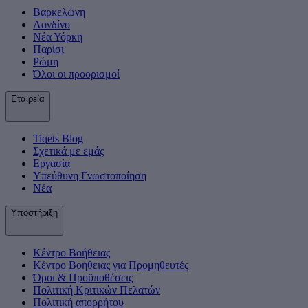
Βαρκελώνη
Λονδίνο
Νέα Υόρκη
Παρίσι
Ρώμη
Όλοι οι προορισμοί
Εταιρεία
Tiqets Βlog
Σχετικά με εμάς
Εργασία
Υπεύθυνη Γνωστοποίηση
Νέα
Υποστήριξη
Κέντρο Βοήθειας
Κέντρο Βοήθειας για Προμηθευτές
Όροι & Προϋποθέσεις
Πολιτική Κριτικών Πελατών
Πολιτική απορρήτου