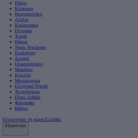
Ρόδος
Κέρκυρα
Θεσσαλονίκη
Λίνδος
Καλαμπάκα
Πειραιάς
Χανιά
Πάρος
Άγιος Νικόλαος
Σκαλάνιον
Δελφοί
Ουρανούπολη
Μυκήνες
Κνωσός
Μεγαλοχώρι
Ελληνικά Νησιά
Χερσόνησος
Πίσω Λιβάδι
Φαληράκι
Θάσος
Εξερεύνησε τη χώρα Ελλάδα
Εξερεύνησε