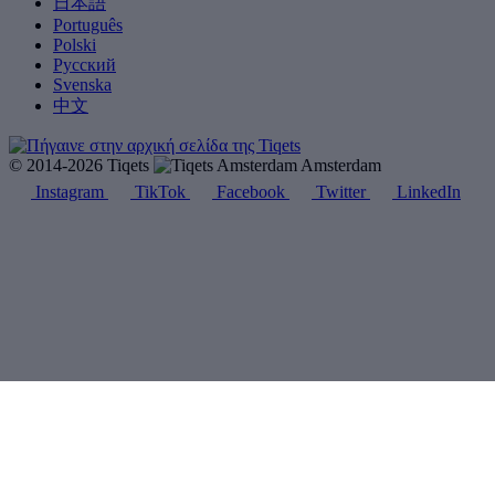
日本語
Português
Polski
Русский
Svenska
中文
© 2014-2026 Tiqets
Amsterdam
Instagram
TikTok
Facebook
Twitter
LinkedIn